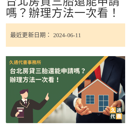
台北房貸三胎還能申請
信用貸款
嗎？辦理方法一次看！
代書貸款
精選知識
最近更新日期： 2024-06-11
銀行貸款
其他貸款
申貸Q&A
久通專欄
時事解析
生活理財
房產Q&A
網友都在問