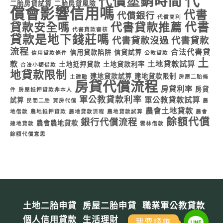
代
代償塗銷時間
二胎房貸試算
二胎房貸風險
償會影響信用嗎
代書
代償銀行
代償高利
代書
貸款安全嗎
代書貸款推薦
代書貸款審核
貸款是地下錢莊嗎
代書貸款沒過
代書貸款
流程
合法代書貸
信用貸款陷阱
信貸試算
信用貸款條件
公教貸款
土
款
土地貸款試算
土地抵押貸款
土地貸款利率
合法小額借款
地貸款限制
建地貸款試算
建地貸款限制
土建融
房屋二胎條
房貸代償流程
房貸利率
房貸
件
房屋抵押貸款非本人
軍公教貸款利率
軍公教貸款試算
試算
民間二胎
買房代償
農
農會土地貸款
地借款
農地抵押貸款
農地貸款流程
農地貸款試算
農會
餘額代償
銀行代償流程
農會農地貸款
建地貸款
雲林借款
餘額代償意思
土地二胎申貸
房屋二胎申貸
職業軍公教貸款
個人信用貸款
生活理財
我要諮詢