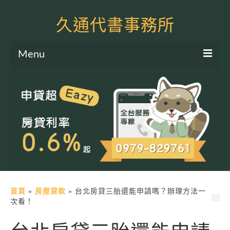
久通代書事務所
Menu
服務項目
土地二胎申貸
房屋二胎申貸
軍公教貸款
個人信貸
土地貸款
首頁
»
房屋貸款
»
台北房貸三胎還能申請嗎？辦理方法一
次看！
房屋貸款