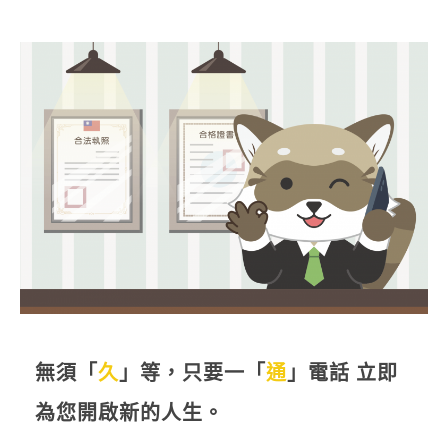
信用貸款
代書貸款
精選知識
銀行貸款
其他貸款
申貸Q&A
久通專欄
時事解析
生活理財
房產Q&A
無須「
久
」等，只要一「
通
」電話 立即
為您開啟新的人生。
網友都在問