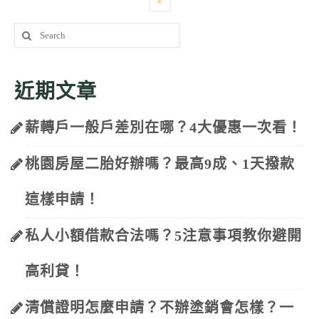
章
»
Search
分
for:
頁
近期文章
薪轉戶一般戶差別在哪？4大優惠一次看！
桃園房屋二胎好辦嗎？最高9成、1天撥款
這樣申請！
私人小額借款合法嗎？5注意事項教你避開
高利貸！
清償證明怎麼申請？不辦塗銷會怎樣？一