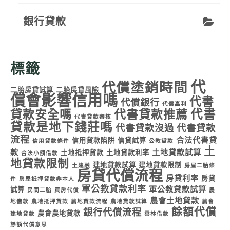
銀行貸款
標籤
代
代償塗銷時間
二胎房貸試算
二胎房貸風險
償會影響信用嗎
代書
代償銀行
代償高利
代書
貸款安全嗎
代書貸款推薦
代書貸款審核
貸款是地下錢莊嗎
代書貸款沒過
代書貸款
流程
合法代書貸
信用貸款陷阱
信貸試算
信用貸款條件
公教貸款
土
款
土地貸款試算
土地抵押貸款
土地貸款利率
合法小額借款
地貸款限制
建地貸款試算
建地貸款限制
土建融
房屋二胎條
房貸代償流程
房貸利率
房貸
件
房屋抵押貸款非本人
軍公教貸款利率
軍公教貸款試算
試算
民間二胎
買房代償
農
農會土地貸款
地借款
農地抵押貸款
農地貸款流程
農地貸款試算
農會
餘額代償
銀行代償流程
農會農地貸款
建地貸款
雲林借款
餘額代償意思