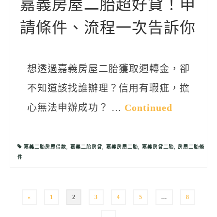
嘉義房屋二胎超好貸！申
請條件、流程一次告訴你
想透過嘉義房屋二胎獲取週轉金，卻
不知道該找誰辦理？信用有瑕疵，擔
心無法申辦成功？ …
Continued
嘉義二胎房屋借款
,
嘉義二胎房貸
,
嘉義房屋二胎
,
嘉義房貸二胎
,
房屋二胎條
件
文
«
1
2
3
4
5
...
8