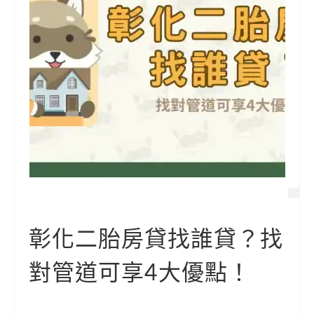
彰化二胎房貸找誰貸？找
對管道可享4大優點！