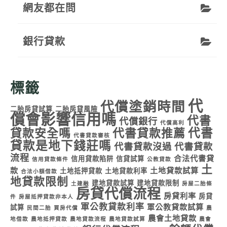
網友都在問
銀行貸款
標籤
代
代償塗銷時間
二胎房貸試算
二胎房貸風險
償會影響信用嗎
代書
代償銀行
代償高利
代書
貸款安全嗎
代書貸款推薦
代書貸款審核
貸款是地下錢莊嗎
代書貸款沒過
代書貸款
流程
合法代書貸
信用貸款陷阱
信貸試算
信用貸款條件
公教貸款
土
款
土地貸款試算
土地抵押貸款
土地貸款利率
合法小額借款
地貸款限制
建地貸款試算
建地貸款限制
土建融
房屋二胎條
房貸代償流程
房貸利率
房貸
件
房屋抵押貸款非本人
軍公教貸款利率
軍公教貸款試算
試算
民間二胎
買房代償
農
農會土地貸款
地借款
農地抵押貸款
農地貸款流程
農地貸款試算
農會