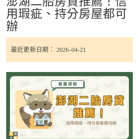
澎湖二胎房貸推薦！信
信用貸款
用瑕疵、持分房屋都可
代書貸款
辦
精選知識
銀行貸款
最近更新日期： 2026-04-21
其他貸款
申貸Q&A
久通專欄
時事解析
生活理財
房產Q&A
網友都在問