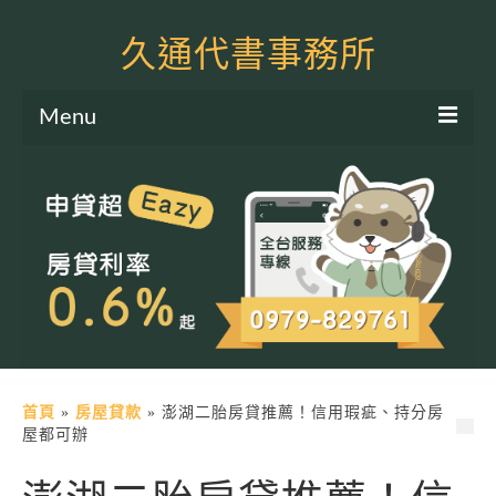
久通代書事務所
Menu
服務項目
土地二胎申貸
房屋二胎申貸
軍公教貸款
個人信貸
土地貸款
首頁
»
房屋貸款
»
澎湖二胎房貸推薦！信用瑕疵、持分房
屋都可辦
房屋貸款