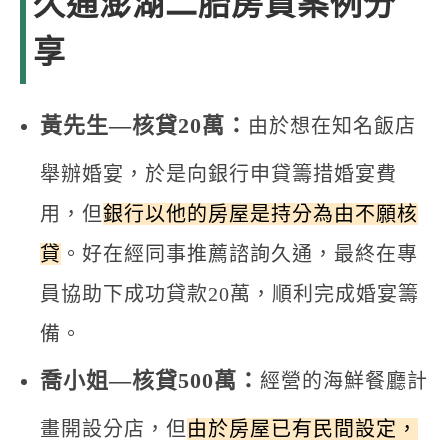
久通澎湖二胎房貸案例分
享
黃先生—核貸20萬：
由於想在知名飯店
舉辦婚宴，於是向銀行申貸籌措婚宴費
用，但
銀行以他的房屋是持分為由不願核
貸
。好在經同事推薦諮詢久通，最終在專
員協助下成功貸款20萬，順利完成婚宴籌
備。
喬小姐—核貸500萬：
經營的海鮮餐廳計
畫開設分店，但
由於房屋已有民間設定，