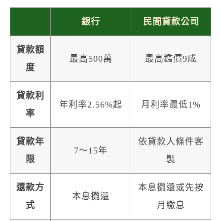
銀行
民間貸款公司
貸款額
最高500萬
最高鑑價9成
度
貸款利
年利率2.56%起
月利率最低1%
率
貸款年
依貸款人條件客
7～15年
限
製
還款方
本息攤還或先按
本息攤還
式
月繳息