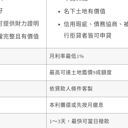
好
名下土地有價值
可提供財力證明
信用瑕疵、債務協商、
行拒貸者皆可申貸
權完整且有價值
月利率最低1%
最高可達土地鑑價9成額度
依貸款人條件客製
本利攤還或先按月繳息
1～3天，最快可當日撥款