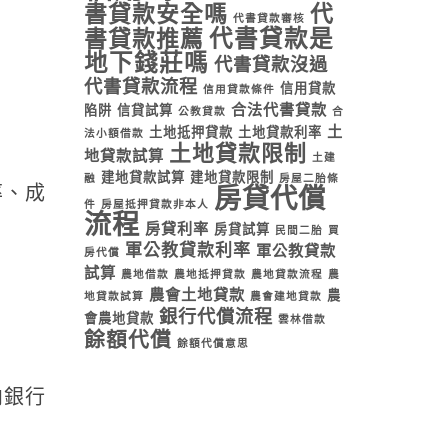
書貸款安全嗎
代
代書貸款審核
代書貸款是
書貸款推薦
地下錢莊嗎
代書貸款沒過
代書貸款流程
信用貸款
信用貸款條件
合法代書貸款
陷阱
信貸試算
公教貸款
合
土
土地抵押貸款
土地貸款利率
法小額借款
土地貸款限制
地貸款試算
土建
建地貸款試算
建地貸款限制
融
房屋二胎條
率、成
房貸代償
件
房屋抵押貸款非本人
流程
房貸利率
房貸試算
民間二胎
買
軍公教貸款利率
軍公教貸款
房代償
試算
農地借款
農地抵押貸款
農地貸款流程
農
農會土地貸款
農
地貸款試算
農會建地貸款
銀行代償流程
會農地貸款
雲林借款
餘額代償
餘額代償意思
向銀行