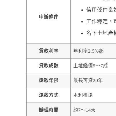
信用條件良
申辦條件
工作穩定，
名下土地產
貸款利率
年利率2.5%起
貸款成數
土地鑑價5～7成
還款年限
最長可貸20年
還款方式
本利攤還
辦理時間
約7～14天