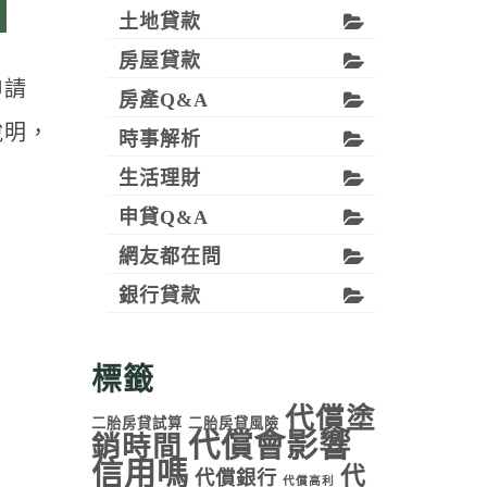
土地貸款
房屋貸款
申請
房產Q&A
說明，
時事解析
生活理財
申貸Q&A
網友都在問
銀行貸款
標籤
代償塗
二胎房貸試算
二胎房貸風險
代償會影響
銷時間
信用嗎
代
代償銀行
代償高利