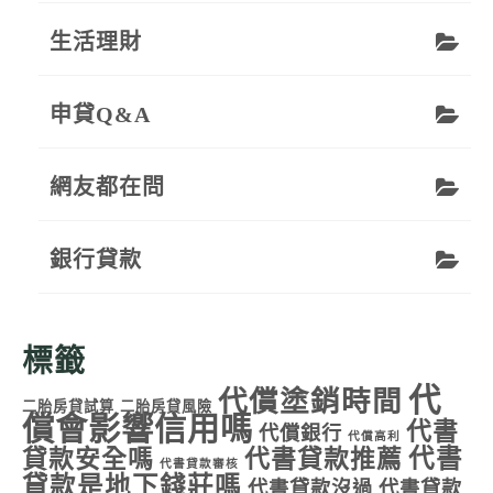
生活理財
申貸Q&A
網友都在問
銀行貸款
標籤
代
代償塗銷時間
二胎房貸試算
二胎房貸風險
償會影響信用嗎
代書
代償銀行
代償高利
代書
貸款安全嗎
代書貸款推薦
代書貸款審核
貸款是地下錢莊嗎
代書貸款沒過
代書貸款