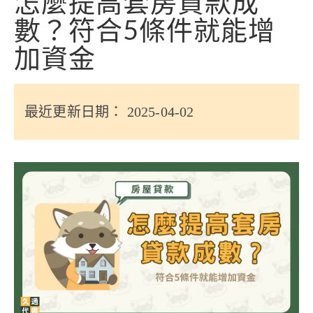
怎麼提高套房貸款成
信用貸款
數？符合5條件就能增
代書貸款
加資金
精選知識
銀行貸款
最近更新日期： 2025-04-02
其他貸款
申貸Q&A
久通專欄
時事解析
生活理財
房產Q&A
網友都在問