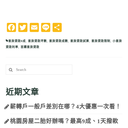
Facebook
Twitter
Email
Line
分
享
套房貸款8成
,
套房貸款坪數
,
套房貸款成數
,
套房貸款試算
,
套房貸款限制
,
小套房
貸款利率
,
首購套房貸款
Search
for:
近期文章
薪轉戶一般戶差別在哪？4大優惠一次看！
桃園房屋二胎好辦嗎？最高9成、1天撥款