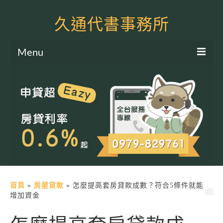
久通代書事務所
Menu
服務項目
土地二胎申貸
房屋二胎申貸
軍公教貸款
個人信貸
土地貸款
首頁
»
房屋貸款
»
怎麼提高套房貸款成數？符合5條件就能
增加資金
房屋貸款