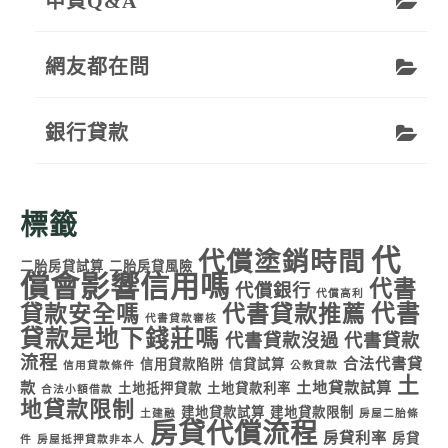
申貸Q&A
網友都在問
銀行貸款
標籤
代
代償塗銷時間
二胎房貸試算
二胎房貸風險
償會影響信用嗎
代書
代償銀行
代償高利
代書
貸款安全嗎
代書貸款推薦
代書貸款審核
貸款是地下錢莊嗎
代書貸款沒過
代書貸款
流程
合法代書貸
信用貸款陷阱
信貸試算
信用貸款條件
公教貸款
土
款
土地貸款試算
土地抵押貸款
土地貸款利率
合法小額借款
地貸款限制
建地貸款試算
建地貸款限制
土建融
房屋二胎條
房貸代償流程
房貸利率
房貸
件
房屋抵押貸款非本人