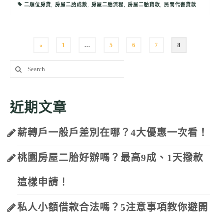
二順位房貸
,
房屋二胎成數
,
房屋二胎流程
,
房屋二胎貸款
,
民間代書貸款
文
«
1
...
5
6
7
8
Search
章
for:
分
近期文章
頁
薪轉戶一般戶差別在哪？4大優惠一次看！
桃園房屋二胎好辦嗎？最高9成、1天撥款
這樣申請！
私人小額借款合法嗎？5注意事項教你避開