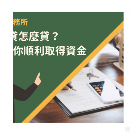
信用貸款
代書貸款
精選知識
銀行貸款
其他貸款
申貸Q&A
久通專欄
時事解析
生活理財
房產Q&A
網友都在問