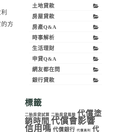
土地貸款
次利
房屋貸款
貸的方
房產Q&A
時事解析
生活理財
申貸Q&A
網友都在問
銀行貸款
標籤
代償塗
二胎房貸試算
二胎房貸風險
代償會影響
銷時間
信用嗎
代
代償銀行
代償高利