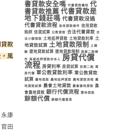
書貸款安全嗎
代
代書貸款審核
代書貸款是
書貸款推薦
地下錢莊嗎
代書貸款沒過
代書貸款流程
信用貸款
信用貸款條件
合法代書貸款
陷阱
信貸試算
公教貸款
合
土
土地抵押貸款
土地貸款利率
法小額借款
間貸款
土地貸款限制
地貸款試算
土建
建地貸款試算
建地貸款限制
融
房屋二胎條
後，風
房貸代償
件
房屋抵押貸款非本人
流程
房貸利率
房貸試算
民間二胎
買
軍公教貸款利率
軍公教貸款
房代償
試算
農地借款
農地抵押貸款
農地貸款流程
農
農會土地貸款
農
地貸款試算
農會建地貸款
銀行代償流程
會農地貸款
雲林借款
餘額代償
餘額代償意思
、永康
、官田