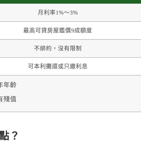
月利率1%～3%
最高可貸房屋鑑價9成額度
不綁約，沒有限制
可本利攤還或只繳利息
年年齡
有殘值
點？