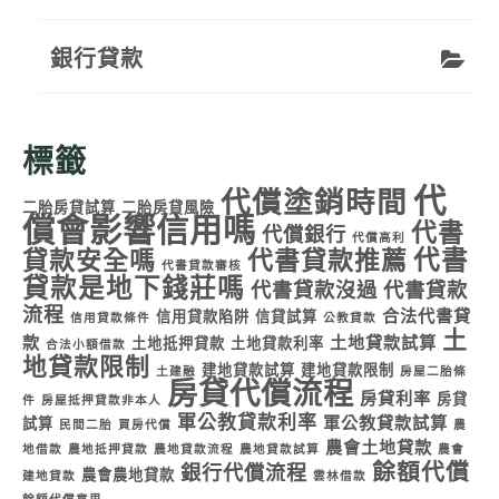
銀行貸款
標籤
代
代償塗銷時間
二胎房貸試算
二胎房貸風險
償會影響信用嗎
代書
代償銀行
代償高利
代書
貸款安全嗎
代書貸款推薦
代書貸款審核
貸款是地下錢莊嗎
代書貸款沒過
代書貸款
流程
合法代書貸
信用貸款陷阱
信貸試算
信用貸款條件
公教貸款
土
款
土地貸款試算
土地抵押貸款
土地貸款利率
合法小額借款
地貸款限制
建地貸款試算
建地貸款限制
土建融
房屋二胎條
房貸代償流程
房貸利率
房貸
件
房屋抵押貸款非本人
軍公教貸款利率
軍公教貸款試算
試算
民間二胎
買房代償
農
農會土地貸款
地借款
農地抵押貸款
農地貸款流程
農地貸款試算
農會
餘額代償
銀行代償流程
農會農地貸款
建地貸款
雲林借款