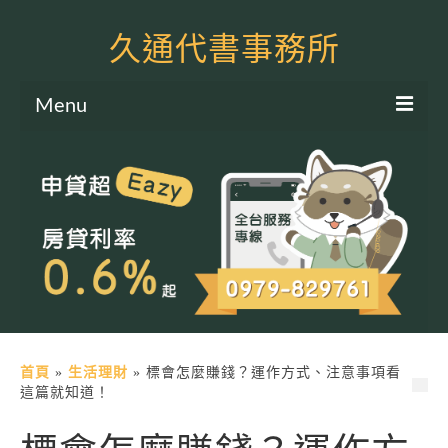
久通代書事務所
Menu
服務項目
土地二胎申貸
房屋二胎申貸
軍公教貸款
個人信貸
土地貸款
首頁
»
生活理財
»
標會怎麼賺錢？運作方式、注意事項看
這篇就知道！
房屋貸款