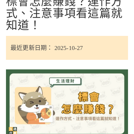
標會怎麼賺錢？運作方
信用貸款
式、注意事項看這篇就
代書貸款
知道！
精選知識
銀行貸款
最近更新日期： 2025-10-27
其他貸款
申貸Q&A
久通專欄
時事解析
生活理財
房產Q&A
網友都在問