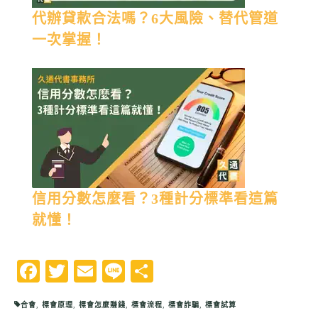
代辦貸款合法嗎？6大風險、替代管道
一次掌握！
信用分數怎麼看？3種計分標準看這篇
就懂！
Facebook
Twitter
Email
Line
分
享
合會
,
標會原理
,
標會怎麼賺錢
,
標會流程
,
標會詐騙
,
標會試算