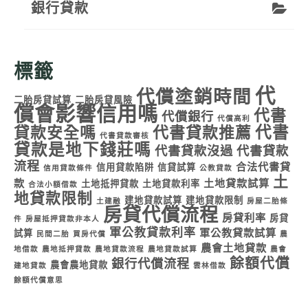
銀行貸款
標籤
代
代償塗銷時間
二胎房貸試算
二胎房貸風險
償會影響信用嗎
代書
代償銀行
代償高利
代書
貸款安全嗎
代書貸款推薦
代書貸款審核
貸款是地下錢莊嗎
代書貸款沒過
代書貸款
流程
合法代書貸
信用貸款陷阱
信貸試算
信用貸款條件
公教貸款
土
款
土地貸款試算
土地抵押貸款
土地貸款利率
合法小額借款
地貸款限制
建地貸款試算
建地貸款限制
土建融
房屋二胎條
房貸代償流程
房貸利率
房貸
件
房屋抵押貸款非本人
軍公教貸款利率
軍公教貸款試算
試算
民間二胎
買房代償
農
農會土地貸款
地借款
農地抵押貸款
農地貸款流程
農地貸款試算
農會
餘額代償
銀行代償流程
農會農地貸款
建地貸款
雲林借款
餘額代償意思