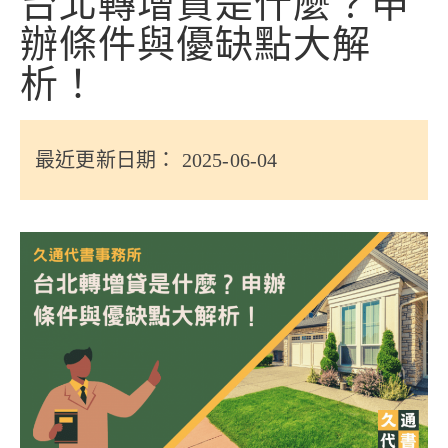
台北轉增貸是什麼？申
信用貸款
辦條件與優缺點大解
代書貸款
析！
精選知識
銀行貸款
最近更新日期： 2025-06-04
其他貸款
申貸Q&A
久通專欄
時事解析
生活理財
房產Q&A
網友都在問