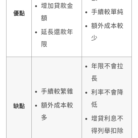
增加貸款金
手續較單純
優點
額
額外成本較
延長還款年
少
限
年限不會拉
長
手續較繁雜
利率不會降
低
額外成本較
缺點
多
增貸利息不
得列舉扣除