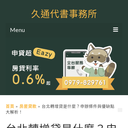
久通代書事務所
Menu
服務項目
土地二胎申貸
房屋二胎申貸
軍公教貸款
個人信貸
土地貸款
首頁
»
房屋貸款
»
台北轉增貸是什麼？申辦條件與優缺點
大解析！
房屋貸款