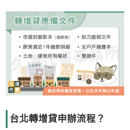
台北轉增貸申辦流程？