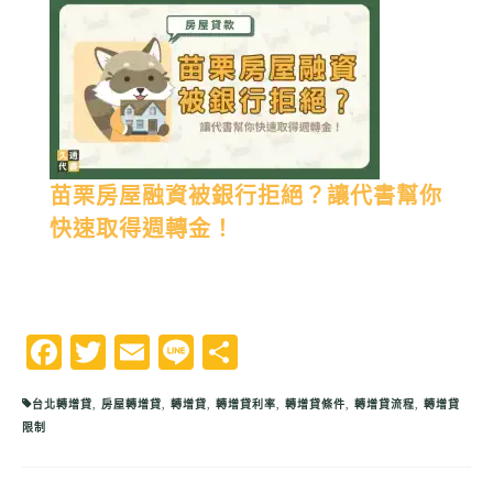
苗栗房屋融資被銀行拒絕？讓代書幫你
快速取得週轉金！
Facebook
Twitter
Email
Line
分
享
台北轉增貸
,
房屋轉增貸
,
轉增貸
,
轉增貸利率
,
轉增貸條件
,
轉增貸流程
,
轉增貸
限制