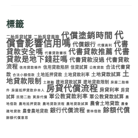
標籤
代
代償塗銷時間
二胎房貸試算
二胎房貸風險
償會影響信用嗎
代書
代償銀行
代償高利
代書
貸款安全嗎
代書貸款推薦
代書貸款審核
貸款是地下錢莊嗎
代書貸款沒過
代書貸款
流程
合法代書貸
信用貸款陷阱
信貸試算
信用貸款條件
公教貸款
土
款
土地貸款試算
土地抵押貸款
土地貸款利率
合法小額借款
地貸款限制
建地貸款試算
建地貸款限制
土建融
房屋二胎條
房貸代償流程
房貸利率
房貸
件
房屋抵押貸款非本人
軍公教貸款利率
軍公教貸款試算
試算
民間二胎
買房代償
農
農會土地貸款
地借款
農地抵押貸款
農地貸款流程
農地貸款試算
農會
餘額代償
銀行代償流程
農會農地貸款
建地貸款
雲林借款
餘額代償意思