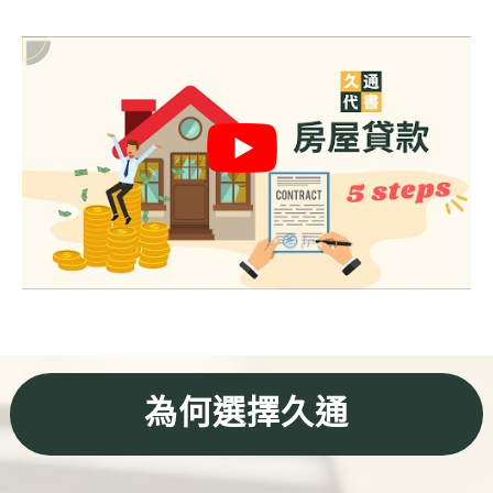
信用貸款
代書貸款
精選知識
銀行貸款
其他貸款
申貸Q&A
久通專欄
時事解析
生活理財
為何選擇久通
房產Q&A
網友都在問