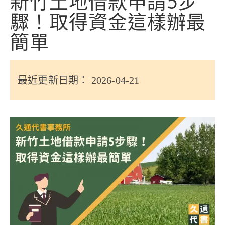
新竹土地借款申請5步
信用貸款
驟！取得資金這樣辦最
代書貸款
簡單
精選知識
銀行貸款
最近更新日期： 2026-04-21
其他貸款
申貸Q&A
久通專欄
時事解析
生活理財
房產Q&A
網友都在問