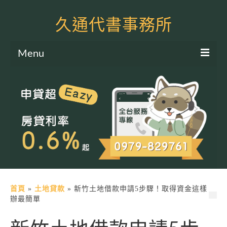
久通代書事務所
Menu
服務項目
土地二胎申貸
房屋二胎申貸
軍公教貸款
個人信貸
土地貸款
首頁
»
土地貸款
»
新竹土地借款申請5步驟！取得資金這樣
辦最簡單
房屋貸款