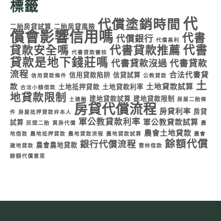
標籤
代
代償塗銷時間
二胎房貸試算
二胎房貸風險
償會影響信用嗎
代書
代償銀行
代償高利
代書
貸款安全嗎
代書貸款推薦
代書貸款審核
貸款是地下錢莊嗎
代書貸款沒過
代書貸款
流程
合法代書貸
信用貸款陷阱
信貸試算
信用貸款條件
公教貸款
土
款
土地貸款試算
土地抵押貸款
土地貸款利率
合法小額借款
地貸款限制
建地貸款試算
建地貸款限制
土建融
房屋二胎條
房貸代償流程
房貸利率
房貸
件
房屋抵押貸款非本人
軍公教貸款利率
軍公教貸款試算
試算
民間二胎
買房代償
農
農會土地貸款
地借款
農地抵押貸款
農地貸款流程
農地貸款試算
農會
餘額代償
銀行代償流程
農會農地貸款
建地貸款
雲林借款
餘額代償意思