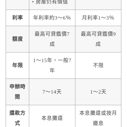
• 房屋仍有價值
利率
年利率約3～6％
月利率1～3％
最高可貸鑑價7
最高可貸鑑價9
額度
成
成
1～15年，一般7
年限
不限
年
申辦時
7～14天
1～2天
間
還款方
本息攤還或按月
本息攤還
式
繳息