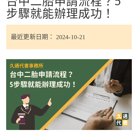
台中二胎申請流程？5
信用貸款
步驟就能辦理成功！
代書貸款
精選知識
最近更新日期： 2024-10-21
銀行貸款
其他貸款
申貸Q&A
久通專欄
時事解析
生活理財
房產Q&A
網友都在問