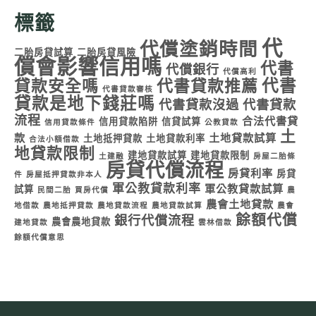
標籤
代
代償塗銷時間
二胎房貸試算
二胎房貸風險
償會影響信用嗎
代書
代償銀行
代償高利
代書
貸款安全嗎
代書貸款推薦
代書貸款審核
貸款是地下錢莊嗎
代書貸款沒過
代書貸款
流程
合法代書貸
信用貸款陷阱
信貸試算
信用貸款條件
公教貸款
土
款
土地貸款試算
土地抵押貸款
土地貸款利率
合法小額借款
地貸款限制
建地貸款試算
建地貸款限制
土建融
房屋二胎條
房貸代償流程
房貸利率
房貸
件
房屋抵押貸款非本人
軍公教貸款利率
軍公教貸款試算
試算
民間二胎
買房代償
農
農會土地貸款
地借款
農地抵押貸款
農地貸款流程
農地貸款試算
農會
餘額代償
銀行代償流程
農會農地貸款
建地貸款
雲林借款
餘額代償意思