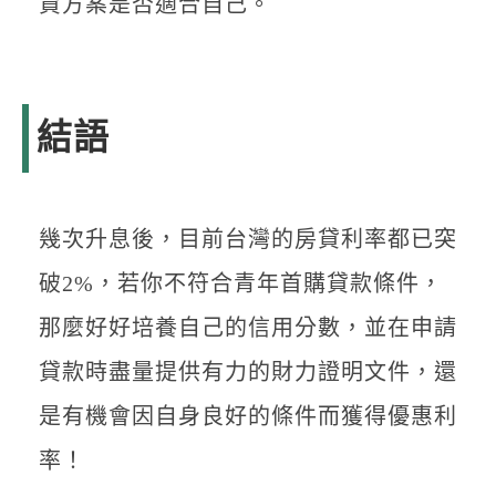
貸方案是否適合自己。
結語
幾次升息後，目前台灣的房貸利率都已突
破2%，若你不符合青年首購貸款條件，
那麼好好培養自己的信用分數，並在申請
貸款時盡量提供有力的財力證明文件，還
是有機會因自身良好的條件而獲得優惠利
率！