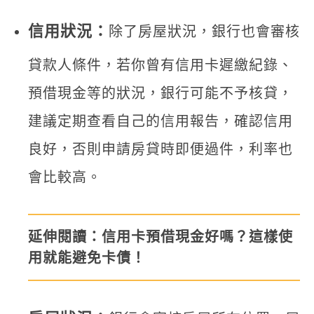
信用狀況：
除了房屋狀況，銀行也會審核
貸款人條件，若你曾有信用卡遲繳紀錄、
預借現金等的狀況，銀行可能不予核貸，
建議定期查看自己的信用報告，確認信用
良好，否則申請房貸時即便過件，利率也
會比較高。
延伸閱讀：
信用卡預借現金好嗎？這樣使
用就能避免卡債！