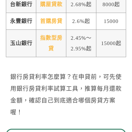
台新銀行
購屋貸款
2.68%起
8000起
永豐銀行
首購房貸
2.6%起
15000
指數型房
2.45%～
玉山銀行
15000起
貸
2.95%起
銀行房貸利率怎麼算？在申貸前，可先使
用銀行房貸利率試算工具，推算每月還款
金額，確認自己到底適合哪個房貸方案
喔！