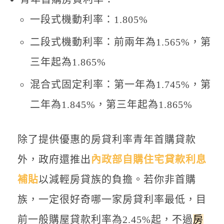
一段式機動利率：1.805%
二段式機動利率：前兩年為1.565%，第
三年起為1.865%
混合式固定利率：第一年為1.745%，第
二年為1.845%，第三年起為1.865%
除了提供優惠的房貸利率青年首購貸款
外，政府還推出
內政部自購住宅貸款利息
補貼
以減輕房貸族的負擔。若你非首購
族，一定很好奇哪一家房貸利率最低，目
前一般購屋貸款利率為2.45%起，不過
房