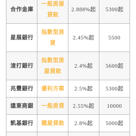
一般房屋
合作金庫
2.888%起
5300起
貸款
指數型房
星展銀行
2.45%起
5500
貸
指數型房
渣打銀行
2.4%起
5600起
屋貸款
兆豐銀行
優利方案
2.5%起
5300起
遠東商銀
一般房貸
2.55%起
10000
凱基銀行
購屋貸款
2.8%起
5000起