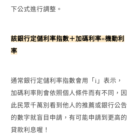
下公式進行調整。
該銀行定儲利率指數＋加碼利率=機動利
率
通常銀行定儲利率指數會用「i」表示，
加碼利率則會依照個人條件而有不同，因
此民眾千萬別看到他人的推薦或銀行公告
的數字就盲目申請，有可能申請到更高的
貸款利息喔！