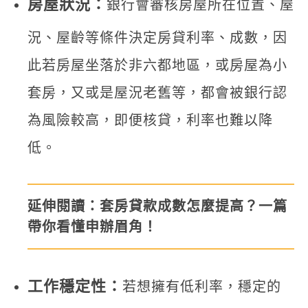
房屋狀況：
銀行會審核房屋所在位置、屋
況、屋齡等條件決定房貸利率、成數，因
此若房屋坐落於非六都地區，或房屋為小
套房，又或是屋況老舊等，都會被銀行認
為風險較高，即便核貸，利率也難以降
低。
延伸閱讀：
套房貸款成數怎麼提高？一篇
帶你看懂申辦眉角！
工作穩定性：
若想擁有低利率，穩定的