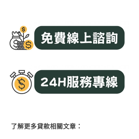
了解更多貸款相關文章：