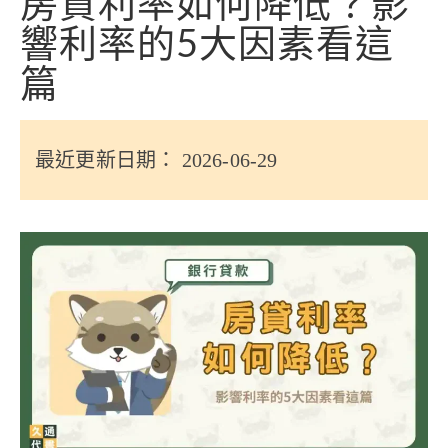
房貸利率如何降低？影
信用貸款
響利率的5大因素看這
代書貸款
篇
精選知識
銀行貸款
最近更新日期： 2026-06-29
其他貸款
申貸Q&A
久通專欄
時事解析
生活理財
房產Q&A
網友都在問