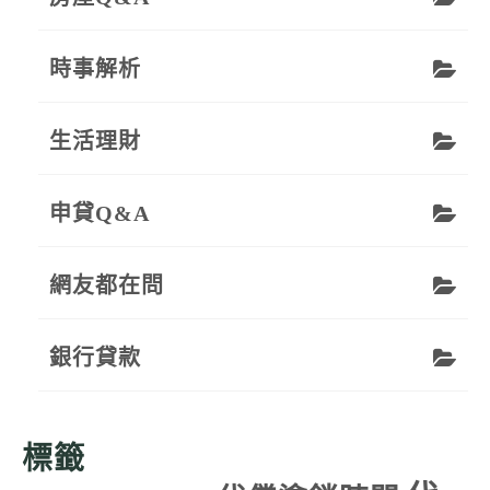
時事解析
生活理財
申貸Q&A
網友都在問
銀行貸款
標籤