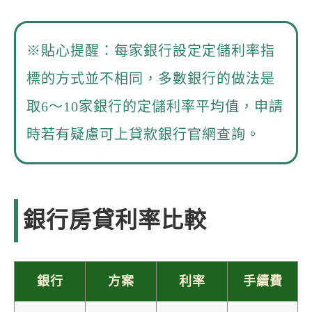
※貼心提醒：每家銀行設定定儲利率指
標的方式並不相同，多數銀行的做法是
取6～10家銀行的定儲利率平均值，申請
時若有疑慮可上貸款銀行官網查詢。
銀行房貸利率比較
銀行
方案
利率
手續費