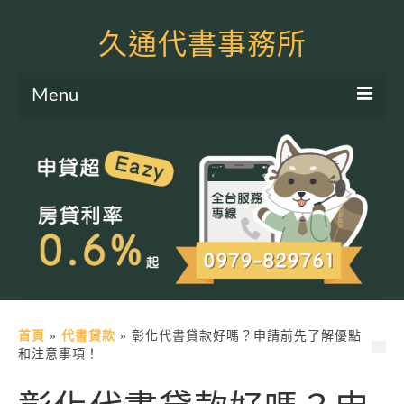
久通代書事務所
Menu
服務項目
土地二胎申貸
房屋二胎申貸
軍公教貸款
個人信貸
土地貸款
首頁
»
代書貸款
»
彰化代書貸款好嗎？申請前先了解優點
和注意事項！
房屋貸款