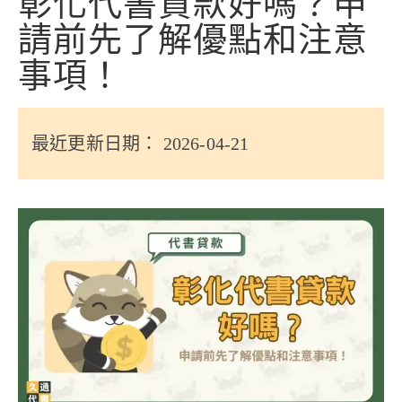
彰化代書貸款好嗎？申
信用貸款
請前先了解優點和注意
代書貸款
事項！
精選知識
銀行貸款
最近更新日期： 2026-04-21
其他貸款
申貸Q&A
久通專欄
時事解析
生活理財
房產Q&A
網友都在問