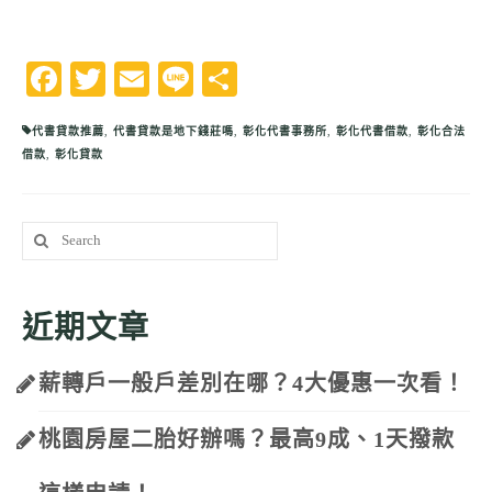
Facebook
Twitter
Email
Line
分
享
代書貸款推薦
,
代書貸款是地下錢莊嗎
,
彰化代書事務所
,
彰化代書借款
,
彰化合法
借款
,
彰化貸款
Search
for:
近期文章
薪轉戶一般戶差別在哪？4大優惠一次看！
桃園房屋二胎好辦嗎？最高9成、1天撥款