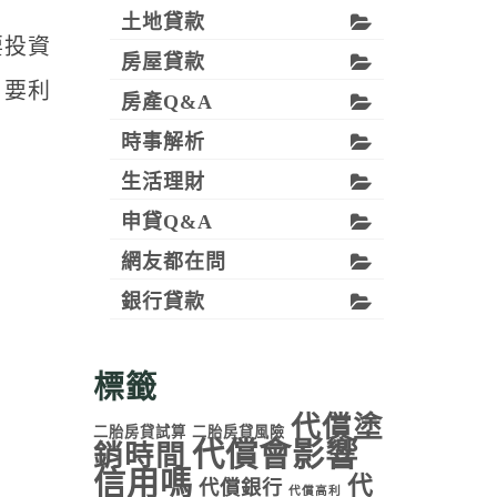
土地貸款
要投資
房屋貸款
？要利
房產Q&A
時事解析
生活理財
申貸Q&A
網友都在問
銀行貸款
標籤
代償塗
二胎房貸試算
二胎房貸風險
代償會影響
銷時間
信用嗎
代
代償銀行
代償高利