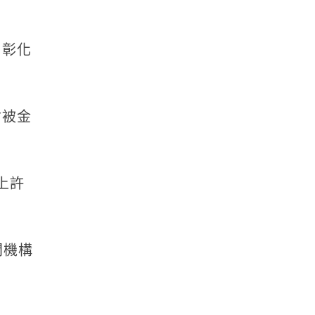
用彰化
會被金
上許
間機構