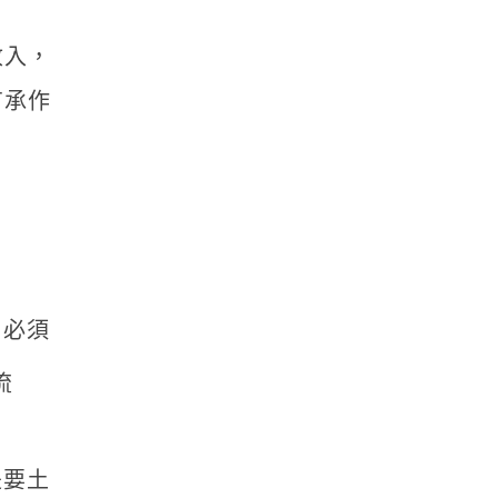
收入，
有承作
，必須
流
是要土