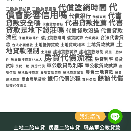
代
代償塗銷時間
二胎房貸試算
二胎房貸風險
償會影響信用嗎
代書
代償銀行
代償高利
代書
貸款安全嗎
代書貸款推薦
代書貸款審核
貸款是地下錢莊嗎
代書貸款沒過
代書貸款
流程
合法代書貸
信用貸款陷阱
信貸試算
信用貸款條件
公教貸款
土
款
土地貸款試算
土地抵押貸款
土地貸款利率
合法小額借款
地貸款限制
建地貸款試算
建地貸款限制
土建融
房屋二胎條
房貸代償流程
房貸利率
房貸
件
房屋抵押貸款非本人
軍公教貸款利率
軍公教貸款試算
試算
民間二胎
買房代償
農
農會土地貸款
地借款
農地抵押貸款
農地貸款流程
農地貸款試算
農會
餘額代償
銀行代償流程
農會農地貸款
建地貸款
雲林借款
餘額代償意思
我要諮詢
土地二胎申貸
房屋二胎申貸
職業軍公教貸款