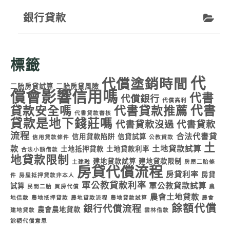
銀行貸款
標籤
代
代償塗銷時間
二胎房貸試算
二胎房貸風險
償會影響信用嗎
代書
代償銀行
代償高利
代書
貸款安全嗎
代書貸款推薦
代書貸款審核
貸款是地下錢莊嗎
代書貸款沒過
代書貸款
流程
合法代書貸
信用貸款陷阱
信貸試算
信用貸款條件
公教貸款
土
款
土地貸款試算
土地抵押貸款
土地貸款利率
合法小額借款
地貸款限制
建地貸款試算
建地貸款限制
土建融
房屋二胎條
房貸代償流程
房貸利率
房貸
件
房屋抵押貸款非本人
軍公教貸款利率
軍公教貸款試算
試算
民間二胎
買房代償
農
農會土地貸款
地借款
農地抵押貸款
農地貸款流程
農地貸款試算
農會
餘額代償
銀行代償流程
農會農地貸款
建地貸款
雲林借款
餘額代償意思