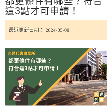
都更條件有哪些？符合
信用貸款
這3點才可申請！
代書貸款
精選知識
最近更新日期： 2024-05-08
銀行貸款
其他貸款
申貸Q&A
久通專欄
時事解析
生活理財
房產Q&A
網友都在問