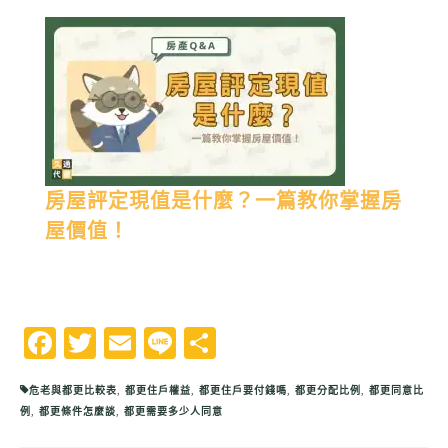
房屋評定現值是什麼？一篇教你掌握房
屋價值！
Facebook
Twitter
Email
Line
分
享
危老與都更比較表
,
都更住戶權益
,
都更住戶要付錢嗎
,
都更分配比例
,
都更同意比
例
,
都更條件怎麼談
,
都更需要多少人同意