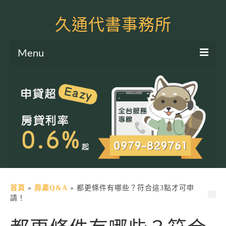
久通代書事務所
Menu
服務項目
土地二胎申貸
房屋二胎申貸
軍公教貸款
個人信貸
土地貸款
首頁
»
房產Q&A
»
都更條件有哪些？符合這3點才可申
請！
房屋貸款