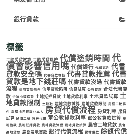
銀行貸款
標籤
代
代償塗銷時間
二胎房貸試算
二胎房貸風險
償會影響信用嗎
代書
代償銀行
代償高利
代書
貸款安全嗎
代書貸款推薦
代書貸款審核
貸款是地下錢莊嗎
代書貸款沒過
代書貸款
流程
合法代書貸
信用貸款陷阱
信貸試算
信用貸款條件
公教貸款
土
款
土地貸款試算
土地抵押貸款
土地貸款利率
合法小額借款
地貸款限制
建地貸款試算
建地貸款限制
土建融
房屋二胎條
房貸代償流程
房貸利率
房貸
件
房屋抵押貸款非本人
軍公教貸款利率
軍公教貸款試算
試算
民間二胎
買房代償
農
農會土地貸款
地借款
農地抵押貸款
農地貸款流程
農地貸款試算
農會
餘額代償
銀行代償流程
農會農地貸款
建地貸款
雲林借款