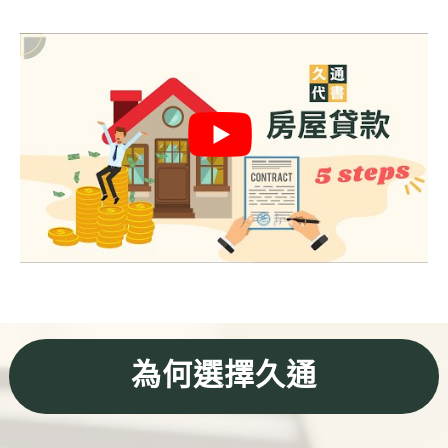
信用貸款
代書貸款
精選知識
銀行貸款
其他貸款
申貸Q&A
久通專欄
時事解析
生活理財
為何選擇久通
房產Q&A
網友都在問