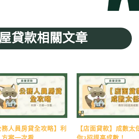
屋貸款相關文章
公務人員房貸全攻略】利
【店面貸款】成數太
、方案一次看
你3招提高成數！