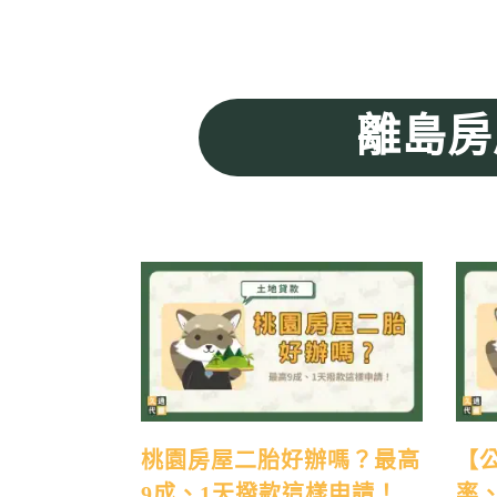
離島房
桃園房屋二胎好辦嗎？最高
【
9成、1天撥款這樣申請！
率