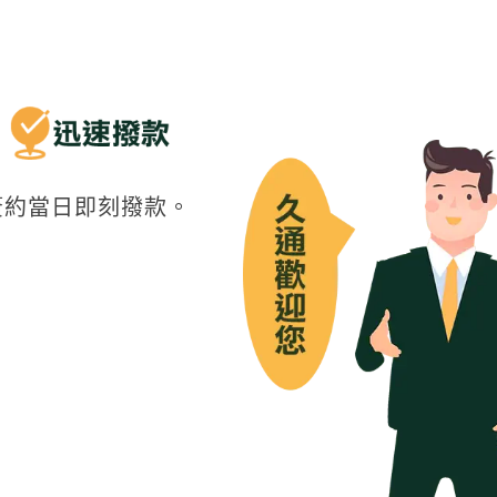
簽約當日即刻撥款。