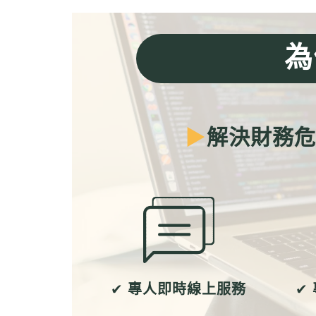
為
▶
解決財務
✔
專人即時線上服務
✔