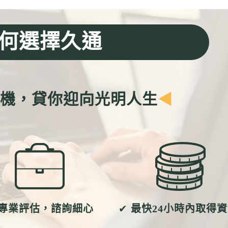
何選擇久通
危機，貸你迎向光明人生
◀
專業評估，諮詢細心
✔
最快24小時內取得