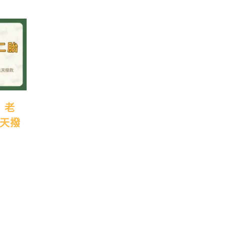
】老
1天撥