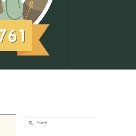
Search
for: