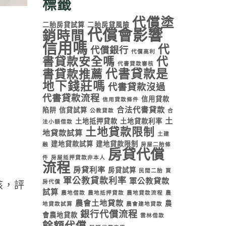
標籤
代償塗
二胎房貸試算
二胎房貸風險
代償會影響
銷時間
信用嗎
代
代償銀行
代償高利
書貸款安全嗎
代
代書貸款審核
代書貸款是
書貸款推薦
地下錢莊嗎
代書貸款沒過
代書貸款流程
信用貸款
信用貸款條件
合法代書貸款
陷阱
信貸試算
公教貸款
合
土
土地抵押貸款
土地貸款利率
法小額借款
土地貸款限制
地貸款試算
土建
建地貸款試算
建地貸款限制
融
房屋二胎條
房貸代償
件
房屋抵押貸款非本人
流程
房貸利率
房貸試算
民間二胎
買
軍公教貸款利率
軍公教貸款
房代償
核，評
試算
農地借款
農地抵押貸款
農地貸款流程
農
農會土地貸款
農
地貸款試算
農會建地貸款
銀行代償流程
會農地貸款
雲林借款