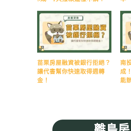
苗栗房屋融資被銀行拒絕？
南
讓代書幫你快速取得週轉
成
金！
能
離島房