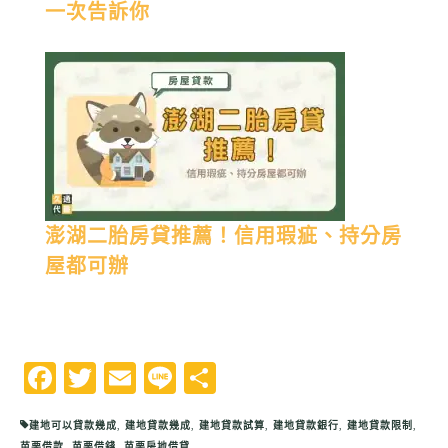
一次告訴你
澎湖二胎房貸推薦！信用瑕疵、持分房
屋都可辦
Facebook
Twitter
Email
Line
分
享
建地可以貸款幾成
,
建地貸款幾成
,
建地貸款試算
,
建地貸款銀行
,
建地貸款限制
,
苗栗借款
,
苗栗借錢
,
苗栗房地借貸