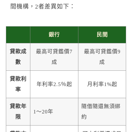
間機構，2者差異如下：
銀行
民間
貸款成
最高可貸鑑價7
最高可貸鑑價9
數
成
成
貸款利
年利率2.5％起
月利率1%起
率
貸款年
隨借隨還無須綁
1～20年
限
約