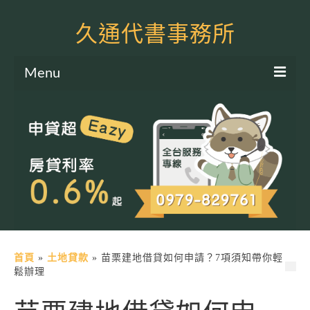
久通代書事務所
Menu
服務項目
土地二胎申貸
房屋二胎申貸
軍公教貸款
個人信貸
土地貸款
首頁
»
土地貸款
»
苗栗建地借貸如何申請？7項須知帶你輕
鬆辦理
房屋貸款