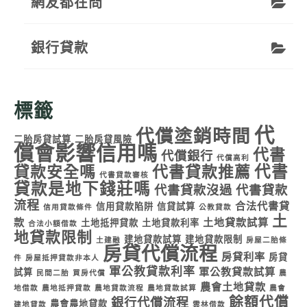
網友都在問
銀行貸款
標籤
代
代償塗銷時間
二胎房貸試算
二胎房貸風險
償會影響信用嗎
代書
代償銀行
代償高利
代書
貸款安全嗎
代書貸款推薦
代書貸款審核
貸款是地下錢莊嗎
代書貸款沒過
代書貸款
流程
合法代書貸
信用貸款陷阱
信貸試算
信用貸款條件
公教貸款
土
款
土地貸款試算
土地抵押貸款
土地貸款利率
合法小額借款
地貸款限制
建地貸款試算
建地貸款限制
土建融
房屋二胎條
房貸代償流程
房貸利率
房貸
件
房屋抵押貸款非本人
軍公教貸款利率
軍公教貸款試算
試算
民間二胎
買房代償
農
農會土地貸款
地借款
農地抵押貸款
農地貸款流程
農地貸款試算
農會
餘額代償
銀行代償流程
農會農地貸款
建地貸款
雲林借款