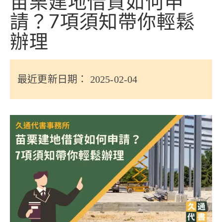
苗栗建地借貸如何申
信用貸款
請？7項須知帶你輕鬆
代書貸款
辦理
精選知識
銀行貸款
最近更新日期： 2025-02-04
其他貸款
申貸Q&A
久通專欄
時事解析
生活理財
房產Q&A
網友都在問