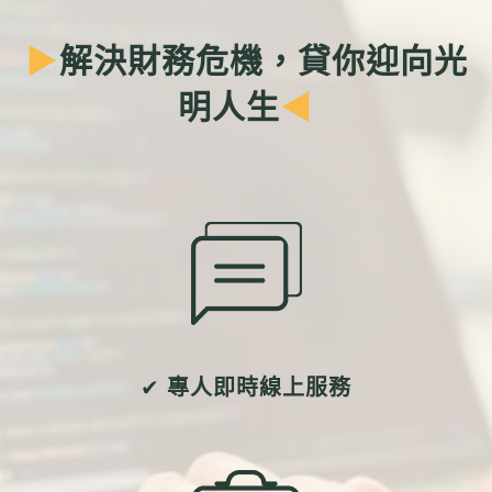
聯絡我們
▶
解決財務危機，貸你迎向光
明人生
◀
✔
專人即時線上服務