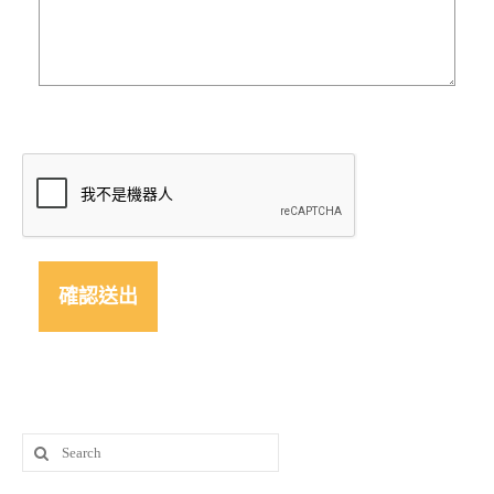
Search
for: