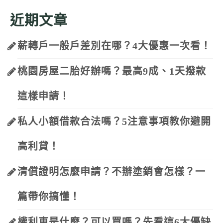
近期文章
薪轉戶一般戶差別在哪？4大優惠一次看！
桃園房屋二胎好辦嗎？最高9成、1天撥款
這樣申請！
私人小額借款合法嗎？5注意事項教你避開
高利貸！
清償證明怎麼申請？不辦塗銷會怎樣？一
篇帶你搞懂！
權利車是什麼？可以買嗎？先看這6大優缺