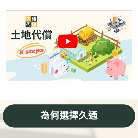
信用貸款
代書貸款
精選知識
銀行貸款
其他貸款
申貸Q&A
久通專欄
時事解析
生活理財
為何選擇久通
房產Q&A
網友都在問