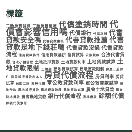
標籤
代
代償塗銷時間
二胎房貸試算
二胎房貸風險
償會影響信用嗎
代書
代償銀行
代償高利
代書
貸款安全嗎
代書貸款推薦
代書貸款審核
貸款是地下錢莊嗎
代書貸款沒過
代書貸款
流程
合法代書貸
信用貸款陷阱
信貸試算
信用貸款條件
公教貸款
土
款
土地貸款試算
土地抵押貸款
土地貸款利率
合法小額借款
地貸款限制
建地貸款試算
建地貸款限制
土建融
房屋二胎條
房貸代償流程
房貸利率
房貸
件
房屋抵押貸款非本人
軍公教貸款利率
軍公教貸款試算
試算
民間二胎
買房代償
農
農會土地貸款
地借款
農地抵押貸款
農地貸款流程
農地貸款試算
農會
餘額代償
銀行代償流程
農會農地貸款
建地貸款
雲林借款
餘額代償意思