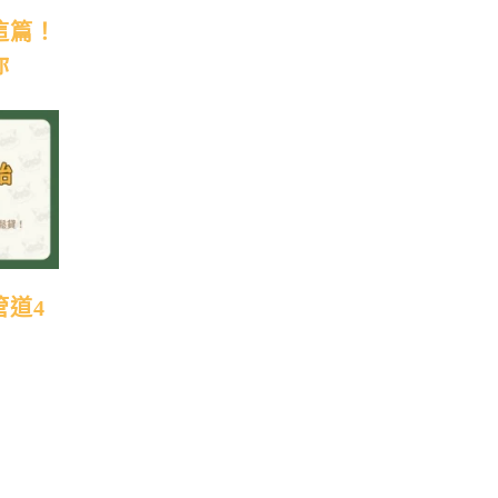
這篇！
你
管道4