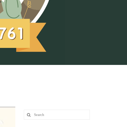
Search
for: