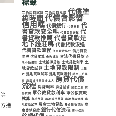
標籤
代償塗
二胎房貸試算
二胎房貸風險
代償會影響
銷時間
信用嗎
代
代償銀行
代償高利
書貸款安全嗎
代
代書貸款審核
代書貸款是
書貸款推薦
地下錢莊嗎
代書貸款沒過
代書貸款流程
信用貸款
信用貸款條件
合法代書貸款
陷阱
信貸試算
公教貸款
合
土
土地抵押貸款
土地貸款利率
法小額借款
土地貸款限制
地貸款試算
土建
建地貸款試算
建地貸款限制
融
房屋二胎條
房貸代償
件
房屋抵押貸款非本人
流程
房貸利率
房貸試算
民間二胎
買
軍公教貸款利率
軍公教貸款
房代償
途等
試算
農地借款
農地抵押貸款
農地貸款流程
農
農會土地貸款
農
雙方進
地貸款試算
農會建地貸款
銀行代償流程
會農地貸款
雲林借款