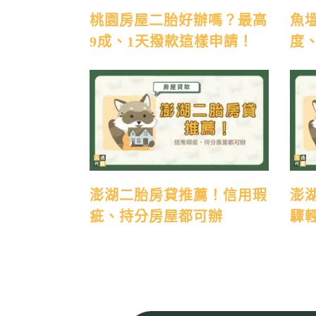
桃園房屋二胎好辦嗎？最高
魚
9成、1天撥款這樣申請！
度
澎湖二胎房貸推薦！信用瑕
澎
疵、持分房屋都可辦
驟