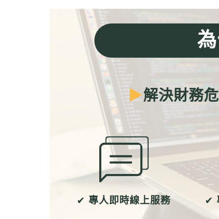
為
▶
解決財務
✔
專人即時線上服務
✔