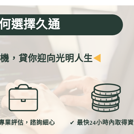
何選擇久通
危機，貸你迎向光明人生
◀
專業評估，諮詢細心
✔
最快24小時內取得