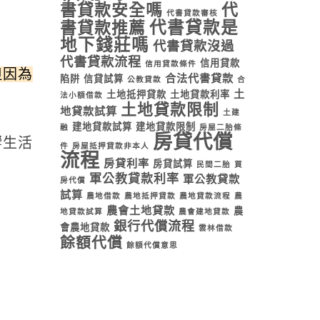
書貸款安全嗎
代
代書貸款審核
代書貸款是
書貸款推薦
地下錢莊嗎
代書貸款沒過
代書貸款流程
信用貸款
信用貸款條件
但因為
合法代書貸款
陷阱
信貸試算
公教貸款
合
土
土地抵押貸款
土地貸款利率
法小額借款
土地貸款限制
地貸款試算
土建
建地貸款試算
建地貸款限制
融
房屋二胎條
房貸代償
響生活
件
房屋抵押貸款非本人
流程
房貸利率
房貸試算
民間二胎
買
軍公教貸款利率
軍公教貸款
房代償
試算
農地借款
農地抵押貸款
農地貸款流程
農
農會土地貸款
農
地貸款試算
農會建地貸款
銀行代償流程
會農地貸款
雲林借款
餘額代償
餘額代償意思