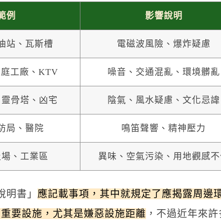
範例
影響說明
油站、瓦斯槽
電磁波風險、爆炸疑慮
庭工廠、KTV
噪音、交通混亂、環境髒亂
、靈骨塔、凶宅
陰氣、風水疑慮、文化忌諱
防局、醫院
鳴笛聲響、精神壓力
圾場、工業區
異味、空氣污染、用地觀感不
說明書」
應記載事項，其中就規定了應揭露周邊
內重要設施，尤其是嫌惡設施距離
，不過近年來許