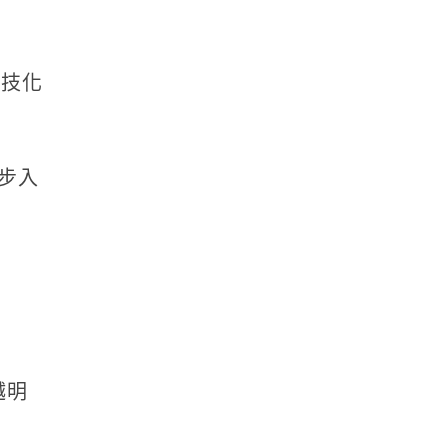
科技化
步入
越明