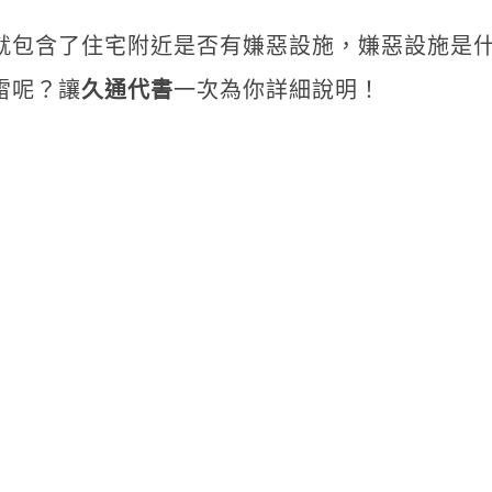
就包含了住宅附近是否有嫌惡設施，嫌惡設施是
雷呢？讓
久通代書
一次為你詳細說明！