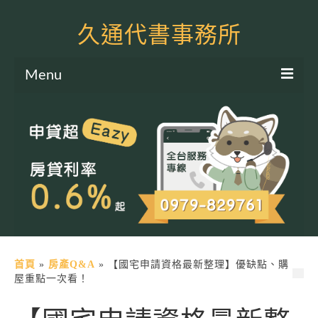
久通代書事務所
Menu
服務項目
土地二胎申貸
房屋二胎申貸
軍公教貸款
個人信貸
土地貸款
首頁
»
房產Q&A
»
【國宅申請資格最新整理】優缺點、購
屋重點一次看！
房屋貸款