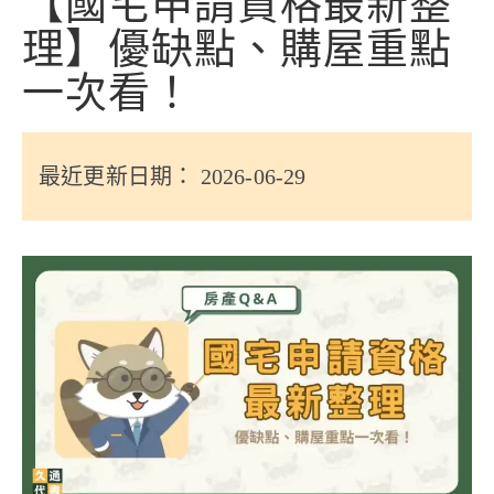
【國宅申請資格最新整
信用貸款
理】優缺點、購屋重點
代書貸款
一次看！
精選知識
銀行貸款
最近更新日期： 2026-06-29
其他貸款
申貸Q&A
久通專欄
時事解析
生活理財
房產Q&A
網友都在問