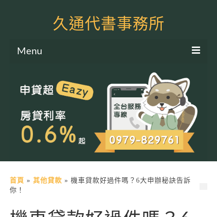
久通代書事務所
Menu
服務項目
土地二胎申貸
房屋二胎申貸
軍公教貸款
個人信貸
土地貸款
首頁
»
其他貸款
»
機車貸款好過件嗎？6大申辦秘訣告訴
你！
房屋貸款