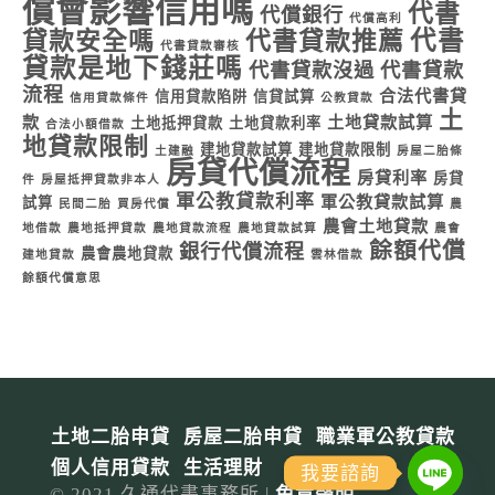
償會影響信用嗎
代書
代償銀行
代償高利
代書
貸款安全嗎
代書貸款推薦
代書貸款審核
貸款是地下錢莊嗎
代書貸款沒過
代書貸款
流程
合法代書貸
信用貸款陷阱
信貸試算
信用貸款條件
公教貸款
土
款
土地貸款試算
土地抵押貸款
土地貸款利率
合法小額借款
地貸款限制
建地貸款試算
建地貸款限制
土建融
房屋二胎條
房貸代償流程
房貸利率
房貸
件
房屋抵押貸款非本人
軍公教貸款利率
軍公教貸款試算
試算
民間二胎
買房代償
農
農會土地貸款
地借款
農地抵押貸款
農地貸款流程
農地貸款試算
農會
餘額代償
銀行代償流程
農會農地貸款
建地貸款
雲林借款
餘額代償意思
土地二胎申貸
房屋二胎申貸
職業軍公教貸款
個人信用貸款
生活理財
我要諮詢
© 2021 久通代書事務所 |
免責聲明