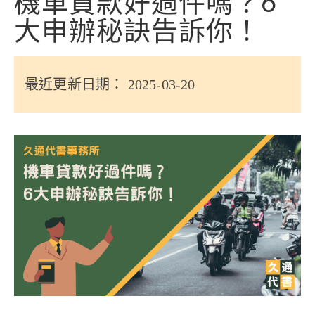
機車貸款好過件嗎？6
信用貸款
大申辦秘訣告訴你！
代書貸款
精選知識
最近更新日期： 2025-03-20
銀行貸款
其他貸款
申貸Q&A
久通專欄
時事解析
生活理財
房產Q&A
網友都在問