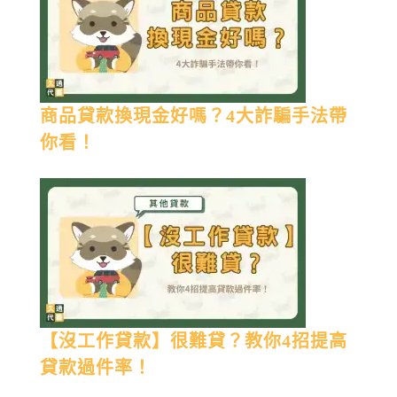
商品貸款換現金好嗎？4大詐騙手法帶
你看！
【沒工作貸款】很難貸？教你4招提高
貸款過件率！