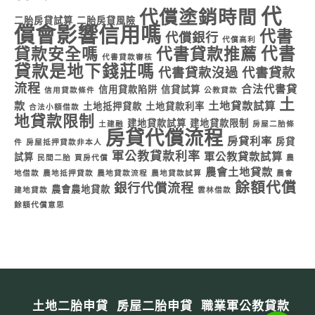
代
代償塗銷時間
二胎房貸試算
二胎房貸風險
償會影響信用嗎
代書
代償銀行
代償高利
代書
貸款安全嗎
代書貸款推薦
代書貸款審核
貸款是地下錢莊嗎
代書貸款沒過
代書貸款
流程
合法代書貸
信用貸款陷阱
信貸試算
信用貸款條件
公教貸款
土
款
土地貸款試算
土地抵押貸款
土地貸款利率
合法小額借款
地貸款限制
建地貸款試算
建地貸款限制
土建融
房屋二胎條
房貸代償流程
房貸利率
房貸
件
房屋抵押貸款非本人
軍公教貸款利率
軍公教貸款試算
試算
民間二胎
買房代償
農
農會土地貸款
地借款
農地抵押貸款
農地貸款流程
農地貸款試算
農會
餘額代償
銀行代償流程
農會農地貸款
建地貸款
雲林借款
餘額代償意思
土地二胎申貸
房屋二胎申貸
職業軍公教貸款