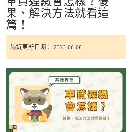
車貸遲繳會怎樣？後
信用貸款
果、解決方法就看這
代書貸款
篇！
精選知識
銀行貸款
最近更新日期： 2026-06-08
其他貸款
申貸Q&A
久通專欄
時事解析
生活理財
房產Q&A
網友都在問