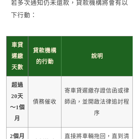
若多次通知仍未還款，貸款機構將會有以
下行動：
車貸
貸款機構
遲繳
說明
的行動
天數
超過
寄車貸遲繳存證信函或律
20天
債務催收
師函，並開啟法律追討程
～1個
序
月
2個月
直接將車輛拖回，直到清