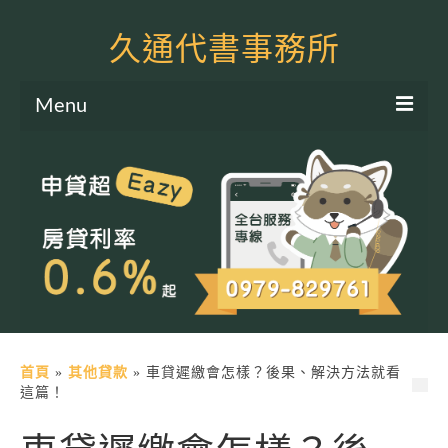
久通代書事務所
Menu
服務項目
土地二胎申貸
房屋二胎申貸
軍公教貸款
個人信貸
土地貸款
首頁
»
其他貸款
»
車貸遲繳會怎樣？後果、解決方法就看
這篇！
房屋貸款