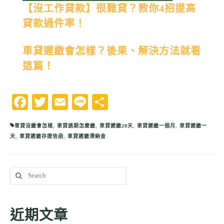
【沒工作貸款】很難貸？教你4招提高
貸款過件率！
車貸遲繳會怎樣？後果、解決方法就看
這篇！
Facebook
Twitter
Email
Line
分
享
車貸沒繳會怎樣
,
車貸過期怎麼繳
,
車貸遲繳20天
,
車貸遲繳一個月
,
車貸遲繳一
天
,
車貸遲繳存證信函
,
車貸遲繳滯納金
Search
for:
近期文章