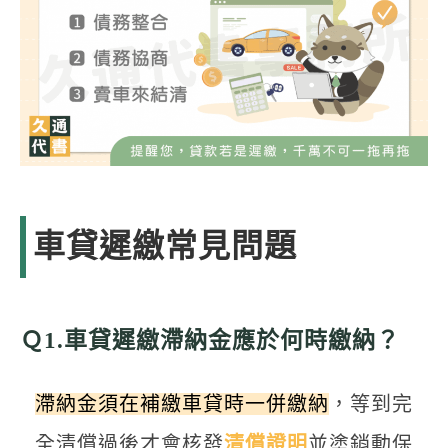
車貸遲繳常見問題
Ｑ1.車貸遲繳滯納金應於何時繳納？
滯納金須在補繳車貸時一併繳納
，等到完
全清償過後才會核發
清償證明
並塗銷動保