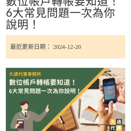
數位帳戶轉帳要知道！
信用貸款
6大常見問題一次為你
代書貸款
說明！
精選知識
銀行貸款
最近更新日期： 2024-12-20
其他貸款
申貸Q&A
久通專欄
時事解析
生活理財
房產Q&A
網友都在問