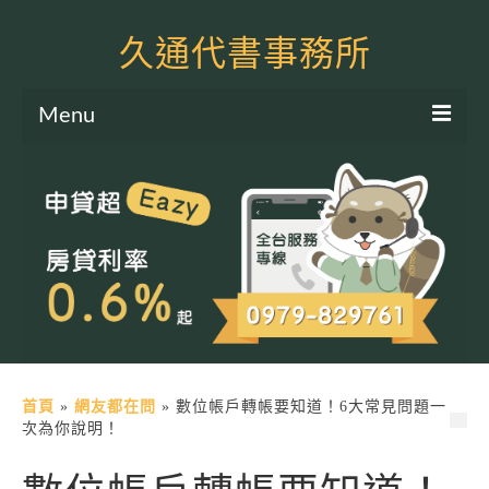
久通代書事務所
Menu
服務項目
土地二胎申貸
房屋二胎申貸
軍公教貸款
個人信貸
土地貸款
首頁
»
網友都在問
»
數位帳戶轉帳要知道！6大常見問題一
次為你說明！
房屋貸款