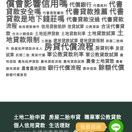
償會影響信用嗎
代書
代償銀行
代償高利
代書
貸款安全嗎
代書貸款推薦
代書貸款審核
貸款是地下錢莊嗎
代書貸款沒過
代書貸款
流程
合法代書貸
信用貸款陷阱
信貸試算
信用貸款條件
公教貸款
土
款
土地貸款試算
土地抵押貸款
土地貸款利率
合法小額借款
地貸款限制
建地貸款試算
建地貸款限制
土建融
房屋二胎條
房貸代償流程
房貸利率
房貸
件
房屋抵押貸款非本人
軍公教貸款利率
軍公教貸款試算
試算
民間二胎
買房代償
農
農會土地貸款
地借款
農地抵押貸款
農地貸款流程
農地貸款試算
農會
餘額代償
銀行代償流程
農會農地貸款
建地貸款
雲林借款
餘額代償意思
土地二胎申貸
房屋二胎申貸
職業軍公教貸款
個人信用貸款
生活理財
我要諮詢