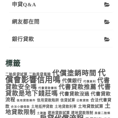
申貸Q&A
網友都在問
銀行貸款
標籤
代
代償塗銷時間
二胎房貸試算
二胎房貸風險
償會影響信用嗎
代書
代償銀行
代償高利
代書
貸款安全嗎
代書貸款推薦
代書貸款審核
貸款是地下錢莊嗎
代書貸款沒過
代書貸款
流程
合法代書貸
信用貸款陷阱
信貸試算
信用貸款條件
公教貸款
土
款
土地貸款試算
土地抵押貸款
土地貸款利率
合法小額借款
地貸款限制
建地貸款試算
建地貸款限制
土建融
房屋二胎條