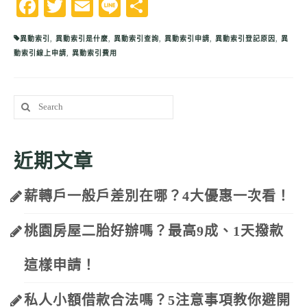
Facebook
Twitter
Email
Line
分
享
異動索引
,
異動索引是什麼
,
異動索引查詢
,
異動索引申請
,
異動索引登記原因
,
異
動索引線上申請
,
異動索引費用
Search
for:
近期文章
薪轉戶一般戶差別在哪？4大優惠一次看！
桃園房屋二胎好辦嗎？最高9成、1天撥款
這樣申請！
私人小額借款合法嗎？5注意事項教你避開