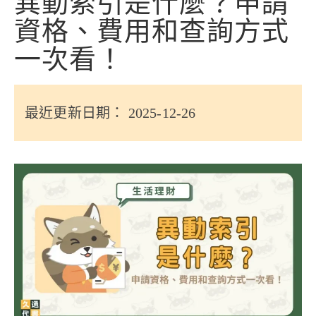
異動索引是什麼？申請
信用貸款
資格、費用和查詢方式
代書貸款
一次看！
精選知識
銀行貸款
最近更新日期： 2025-12-26
其他貸款
申貸Q&A
久通專欄
時事解析
生活理財
房產Q&A
網友都在問