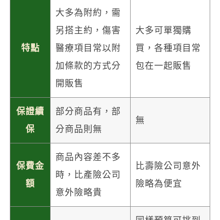
大多為附約，需
另搭主約，傷害
大多可單獨購
特點
醫療項目常以附
買，各種項目常
加條款的方式分
包在一起販售
開販售
保證續
部分商品有，部
無
保
分商品則無
商品內容差不多
保費金
比壽險公司意外
時，比產險公司
額
險略為便宜
意外險略貴