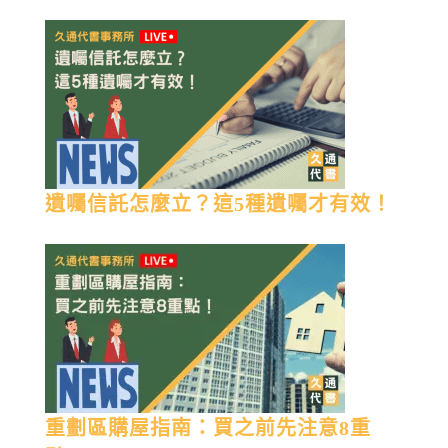
遺囑信託怎麼立？這5種遺囑才有效！
重劃區購屋指南：買之前先注意8重