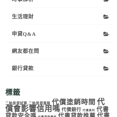
生活理財
申貸Q&A
網友都在問
銀行貸款
標籤
代
代償塗銷時間
二胎房貸試算
二胎房貸風險
償會影響信用嗎
代書
代償銀行
代償高利
代書
貸款安全嗎
代書貸款推薦
代書貸款審核