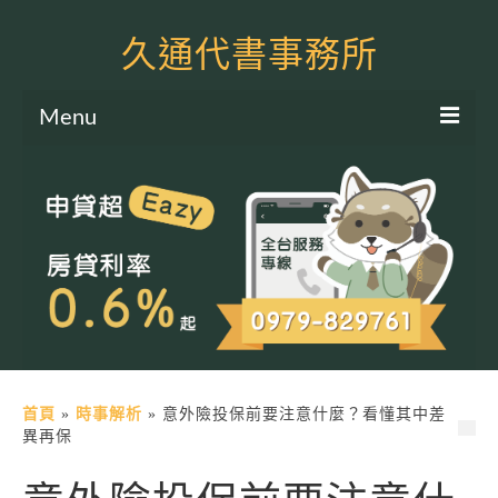
久通代書事務所
Menu
服務項目
土地二胎申貸
房屋二胎申貸
軍公教貸款
個人信貸
土地貸款
首頁
»
時事解析
»
意外險投保前要注意什麼？看懂其中差
異再保
房屋貸款