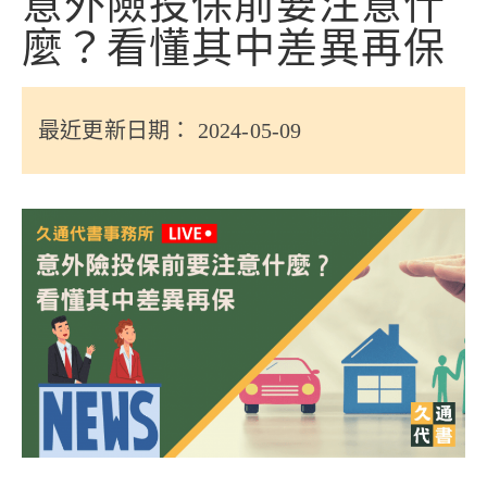
意外險投保前要注意什
信用貸款
麼？看懂其中差異再保
代書貸款
精選知識
最近更新日期： 2024-05-09
銀行貸款
其他貸款
申貸Q&A
久通專欄
時事解析
生活理財
房產Q&A
網友都在問