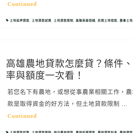
Continued
土地抵押貸款
,
土地貸款試算
,
土地貸款限制
,
基隆房屋借錢
,
民間土地借款
,
農會土地
高雄農地貸款怎麼貸？條件
率與額度一次看！
若您名下有農地，或想從事農業相關工作，農
款是取得資金的好方法，但土地貸款限制 …
Continued
土地貸款試算
,
土地貸款限制
,
持分農地借款
,
農地抵押貸款
,
農地貸款利息
,
農地貸款