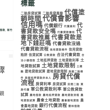
標籤
代償塗
二胎房貸試算
二胎房貸風險
代償會影響
銷時間
信用嗎
代
代償銀行
代償高利
書貸款安全嗎
代
借款
,
新竹
代書貸款審核
代書貸款是
書貸款推薦
地下錢莊嗎
代書貸款沒過
代書貸款流程
信用貸款
信用貸款條件
合法代書貸款
陷阱
信貸試算
公教貸款
合
土
土地抵押貸款
土地貸款利率
法小額借款
土地貸款限制
地貸款試算
土建
驟
建地貸款試算
建地貸款限制
融
房屋二胎條
房貸代償
件
房屋抵押貸款非本人
流程
房貸利率
房貸試算
民間二胎
買
軍公教貸款利率
軍公教貸款
房代償
觀
試算
農地借款
農地抵押貸款
農地貸款流程
農
農會土地貸款
農
地貸款試算
農會建地貸款
…
銀行代償流程
會農地貸款
雲林借款