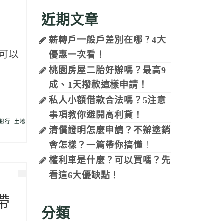
利
近期文章
薪轉戶一般戶差別在哪？4大
可以
優惠一次看！
桃園房屋二胎好辦嗎？最高9
成、1天撥款這樣申請！
私人小額借款合法嗎？5注意
事項教你避開高利貸！
銀行
,
土地
清償證明怎麼申請？不辦塗銷
會怎樣？一篇帶你搞懂！
權利車是什麼？可以買嗎？先
看這6大優缺點！
帶
分類