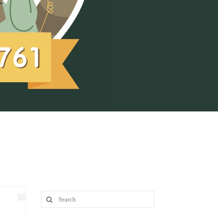
Search
for: