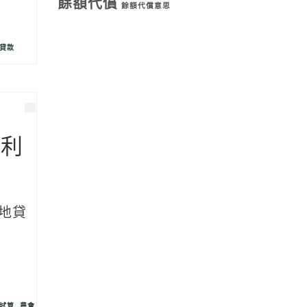
餘額代償
餘額代償意思
貸款
、利
地貸
試算
,
農會