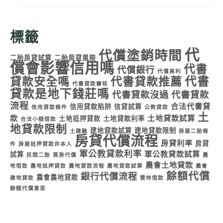
標籤
代
代償塗銷時間
二胎房貸試算
二胎房貸風險
償會影響信用嗎
代書
代償銀行
代償高利
代書
貸款安全嗎
代書貸款推薦
代書貸款審核
貸款是地下錢莊嗎
代書貸款沒過
代書貸款
流程
合法代書貸
信用貸款陷阱
信貸試算
信用貸款條件
公教貸款
土
款
土地貸款試算
土地抵押貸款
土地貸款利率
合法小額借款
地貸款限制
建地貸款試算
建地貸款限制
土建融
房屋二胎條
房貸代償流程
房貸利率
房貸
件
房屋抵押貸款非本人
軍公教貸款利率
軍公教貸款試算
試算
民間二胎
買房代償
農
農會土地貸款
地借款
農地抵押貸款
農地貸款流程
農地貸款試算
農會
餘額代償
銀行代償流程
農會農地貸款
建地貸款
雲林借款
餘額代償意思