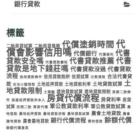
銀行貸款
標籤
代
代償塗銷時間
二胎房貸試算
二胎房貸風險
償會影響信用嗎
代書
代償銀行
代償高利
代書
貸款安全嗎
代書貸款推薦
代書貸款審核
貸款是地下錢莊嗎
代書貸款沒過
代書貸款
流程
合法代書貸
信用貸款陷阱
信貸試算
信用貸款條件
公教貸款
土
款
土地貸款試算
土地抵押貸款
土地貸款利率
合法小額借款
地貸款限制
建地貸款試算
建地貸款限制
土建融
房屋二胎條
房貸代償流程
房貸利率
房貸
件
房屋抵押貸款非本人
軍公教貸款利率
軍公教貸款試算
試算
民間二胎
買房代償
農
農會土地貸款
地借款
農地抵押貸款
農地貸款流程
農地貸款試算
農會
餘額代償
銀行代償流程
農會農地貸款
建地貸款
雲林借款
餘額代償意思