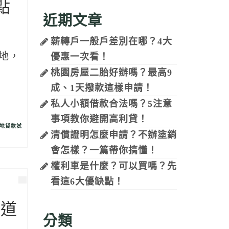
點
近期文章
薪轉戶一般戶差別在哪？4大
地，
優惠一次看！
桃園房屋二胎好辦嗎？最高9
成、1天撥款這樣申請！
私人小額借款合法嗎？5注意
事項教你避開高利貸！
地貸款試
清償證明怎麼申請？不辦塗銷
會怎樣？一篇帶你搞懂！
權利車是什麼？可以買嗎？先
看這6大優缺點！
管道
分類