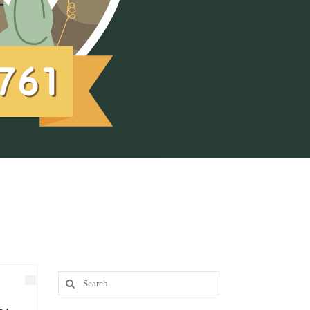
Search
for: