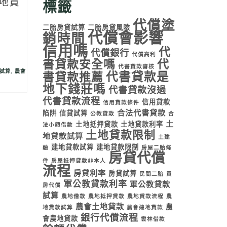
地貸
標籤
代償塗
二胎房貸試算
二胎房貸風險
代償會影響
銷時間
信用嗎
代
代償銀行
代償高利
書貸款安全嗎
代
代書貸款審核
試算
,
農會
代書貸款是
書貸款推薦
地下錢莊嗎
代書貸款沒過
代書貸款流程
信用貸款
信用貸款條件
合法代書貸款
陷阱
信貸試算
公教貸款
合
土
土地抵押貸款
土地貸款利率
法小額借款
土地貸款限制
地貸款試算
土建
建地貸款試算
建地貸款限制
融
房屋二胎條
房貸代償
件
房屋抵押貸款非本人
流程
房貸利率
房貸試算
民間二胎
買
軍公教貸款利率
軍公教貸款
房代償
試算
農地借款
農地抵押貸款
農地貸款流程
農
農會土地貸款
農
地貸款試算
農會建地貸款
銀行代償流程
會農地貸款
雲林借款