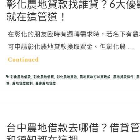
彰化農地貸款找誰貸？6大優
就在這管道！
在彰化的朋友臨時有週轉需求時，若名下有農
可申請彰化農地貸款換取資金。但彰化農 …
Continued
彰化農地借款
,
彰化農地借貸
,
彰化農地貸款
,
農地貸款可以貸幾成
,
農地貸款條件
,
農
算
,
農地貸款限制
,
農會農地貸款
台中農地借款去哪借？借貸