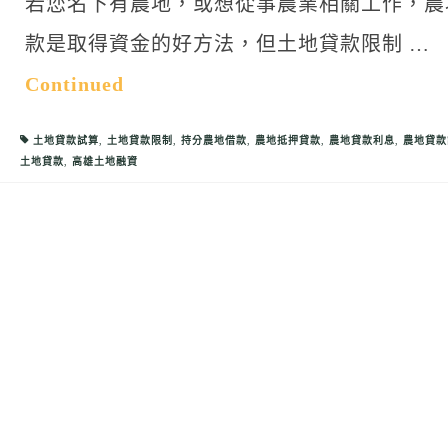
若您名下有農地，或想從事農業相關工作，農
款是取得資金的好方法，但土地貸款限制 …
Continued
土地貸款試算
,
土地貸款限制
,
持分農地借款
,
農地抵押貸款
,
農地貸款利息
,
農地貸款
土地貸款
,
高雄土地融資