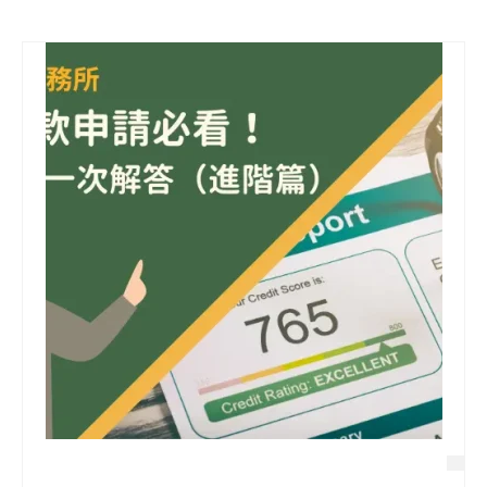
信用貸款
代書貸款
精選知識
銀行貸款
其他貸款
申貸Q&A
久通專欄
時事解析
生活理財
房產Q&A
網友都在問