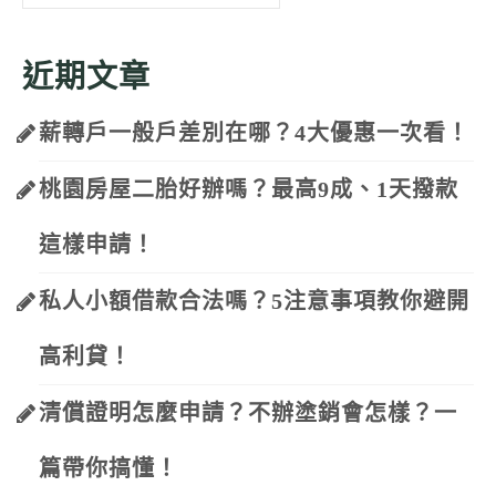
for:
近期文章
薪轉戶一般戶差別在哪？4大優惠一次看！
桃園房屋二胎好辦嗎？最高9成、1天撥款
這樣申請！
私人小額借款合法嗎？5注意事項教你避開
高利貸！
清償證明怎麼申請？不辦塗銷會怎樣？一
篇帶你搞懂！