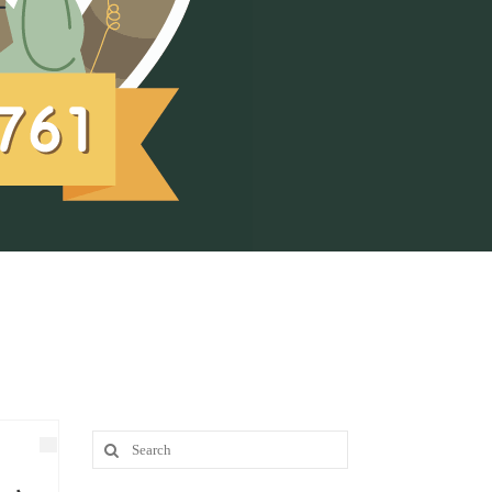
Search
for: