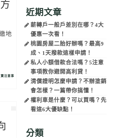
辦方
近期文章
薪轉戶一般戶差別在哪？4大
繳地
優惠一次看！
桃園房屋二胎好辦嗎？最高9
成、1天撥款這樣申請！
私人小額借款合法嗎？5注意
事項教你避開高利貸！
買賣注意事
清償證明怎麼申請？不辦塗銷
會怎樣？一篇帶你搞懂！
權利車是什麼？可以買嗎？先
看這6大優缺點！
向
分類