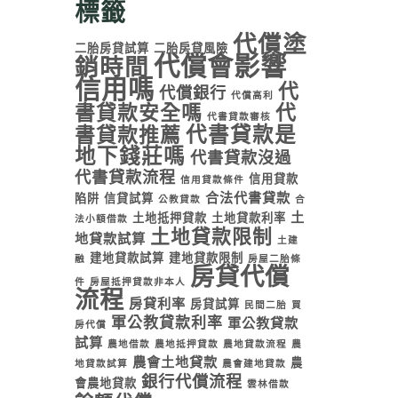
標籤
代償塗
二胎房貸試算
二胎房貸風險
代償會影響
銷時間
信用嗎
代
代償銀行
代償高利
書貸款安全嗎
代
代書貸款審核
代書貸款是
書貸款推薦
地下錢莊嗎
代書貸款沒過
代書貸款流程
信用貸款
信用貸款條件
合法代書貸款
陷阱
信貸試算
公教貸款
合
土
土地抵押貸款
土地貸款利率
法小額借款
土地貸款限制
地貸款試算
土建
建地貸款試算
建地貸款限制
融
房屋二胎條
房貸代償
件
房屋抵押貸款非本人
流程
房貸利率
房貸試算
民間二胎
買
軍公教貸款利率
軍公教貸款
房代償
試算
農地借款
農地抵押貸款
農地貸款流程
農
農會土地貸款
農
地貸款試算
農會建地貸款
銀行代償流程
會農地貸款
雲林借款