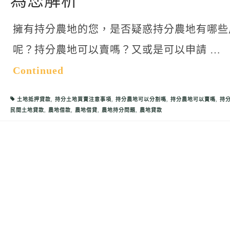
為您解析
擁有持分農地的您，是否疑惑持分農地有哪些
呢？持分農地可以賣嗎？又或是可以申請 …
Continued
土地抵押貸款
,
持分土地買賣注意事項
,
持分農地可以分割嗎
,
持分農地可以賣嗎
,
持
民間土地貸款
,
農地借款
,
農地借貸
,
農地持分問題
,
農地貸款