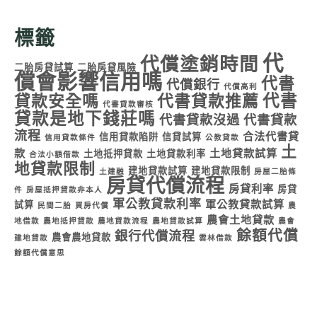
標籤
代
代償塗銷時間
二胎房貸試算
二胎房貸風險
償會影響信用嗎
代書
代償銀行
代償高利
代書
貸款安全嗎
代書貸款推薦
代書貸款審核
貸款是地下錢莊嗎
代書貸款沒過
代書貸款
流程
合法代書貸
信用貸款陷阱
信貸試算
信用貸款條件
公教貸款
土
款
土地貸款試算
土地抵押貸款
土地貸款利率
合法小額借款
地貸款限制
建地貸款試算
建地貸款限制
土建融
房屋二胎條
房貸代償流程
房貸利率
房貸
件
房屋抵押貸款非本人
軍公教貸款利率
軍公教貸款試算
試算
民間二胎
買房代償
農
農會土地貸款
地借款
農地抵押貸款
農地貸款流程
農地貸款試算
農會
餘額代償
銀行代償流程
農會農地貸款
建地貸款
雲林借款
餘額代償意思