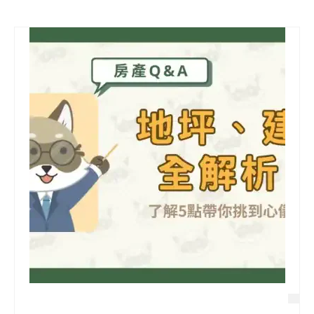
信用貸款
代書貸款
精選知識
銀行貸款
其他貸款
申貸Q&A
久通專欄
時事解析
生活理財
房產Q&A
網友都在問