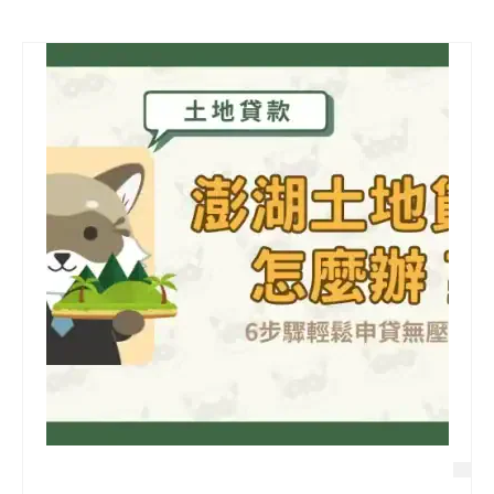
信用貸款
代書貸款
精選知識
銀行貸款
其他貸款
申貸Q&A
久通專欄
時事解析
生活理財
房產Q&A
網友都在問