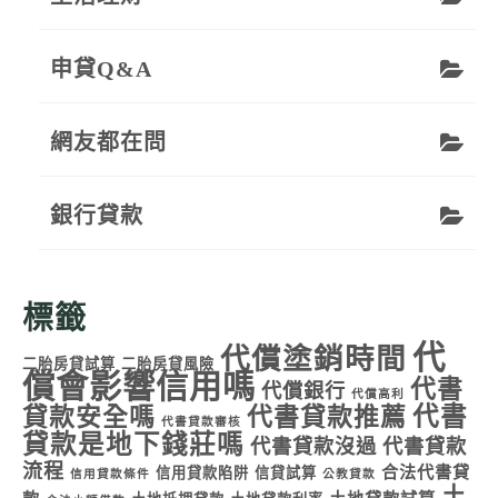
申貸Q&A
網友都在問
銀行貸款
標籤
代
代償塗銷時間
二胎房貸試算
二胎房貸風險
償會影響信用嗎
代書
代償銀行
代償高利
代書
貸款安全嗎
代書貸款推薦
代書貸款審核
貸款是地下錢莊嗎
代書貸款沒過
代書貸款
流程
合法代書貸
信用貸款陷阱
信貸試算
信用貸款條件
公教貸款
土