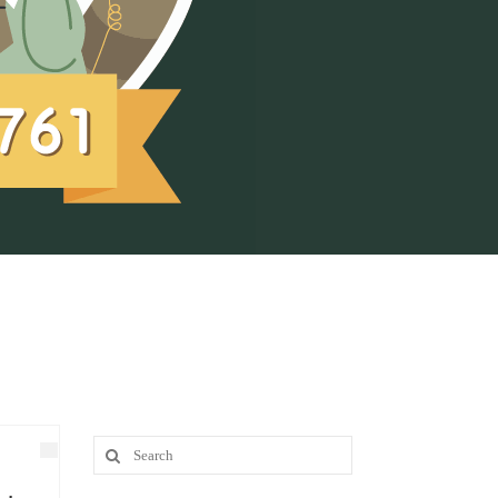
Search
for: