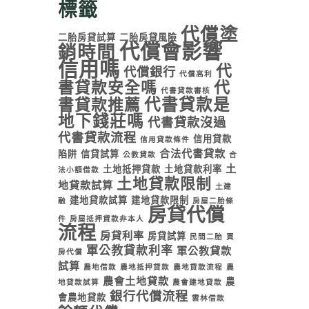
標籤
代償塗
二胎房貸試算
二胎房貸風險
代償會影響
銷時間
信用嗎
代
代償銀行
代償高利
書貸款安全嗎
代
代書貸款審核
代書貸款是
書貸款推薦
地下錢莊嗎
代書貸款沒過
代書貸款流程
信用貸款
信用貸款條件
合法代書貸款
陷阱
信貸試算
公教貸款
合
土
土地抵押貸款
土地貸款利率
法小額借款
土地貸款限制
地貸款試算
土建
建地貸款試算
建地貸款限制
融
房屋二胎條
房貸代償
件
房屋抵押貸款非本人
流程
房貸利率
房貸試算
民間二胎
買
軍公教貸款利率
軍公教貸款
房代償
試算
農地借款
農地抵押貸款
農地貸款流程
農
農會土地貸款
農
地貸款試算
農會建地貸款
銀行代償流程
會農地貸款
雲林借款