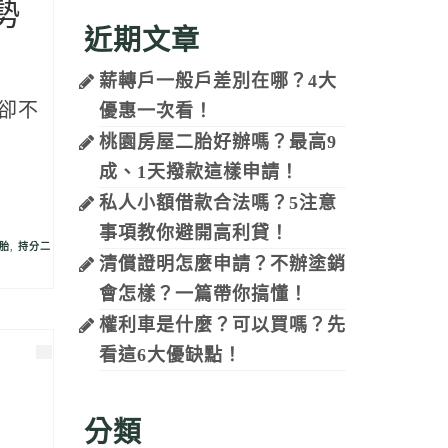
勢
近期文章
薪轉戶一般戶差別在哪？4大
卻不
優惠一次看！
桃園房屋二胎好辦嗎？最高9
成、1天撥款這樣申請！
私人小額借款合法嗎？5注意
事項教你避開高利貸！
胎
,
持分二
清償證明怎麼申請？不辦塗銷
會怎樣？一篇帶你搞懂！
權利車是什麼？可以買嗎？先
看這6大優缺點！
分類