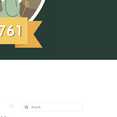
Search
for: