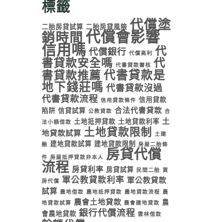
標籤
代償塗
二胎房貸試算
二胎房貸風險
代償會影響
銷時間
信用嗎
代
代償銀行
代償高利
書貸款安全嗎
代
代書貸款審核
代書貸款是
書貸款推薦
地下錢莊嗎
代書貸款沒過
代書貸款流程
信用貸款
信用貸款條件
合法代書貸款
陷阱
信貸試算
公教貸款
合
土
土地抵押貸款
土地貸款利率
法小額借款
土地貸款限制
地貸款試算
土建
建地貸款試算
建地貸款限制
融
房屋二胎條
房貸代償
件
房屋抵押貸款非本人
流程
房貸利率
房貸試算
民間二胎
買
軍公教貸款利率
軍公教貸款
房代償
試算
農地借款
農地抵押貸款
農地貸款流程
農
農會土地貸款
農
地貸款試算
農會建地貸款
銀行代償流程
會農地貸款
雲林借款