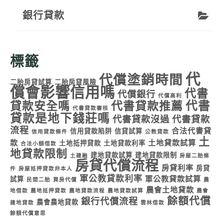
銀行貸款
標籤
代
代償塗銷時間
二胎房貸試算
二胎房貸風險
償會影響信用嗎
代書
代償銀行
代償高利
代書
貸款安全嗎
代書貸款推薦
代書貸款審核
貸款是地下錢莊嗎
代書貸款沒過
代書貸款
流程
合法代書貸
信用貸款陷阱
信貸試算
信用貸款條件
公教貸款
土
款
土地貸款試算
土地抵押貸款
土地貸款利率
合法小額借款
地貸款限制
建地貸款試算
建地貸款限制
土建融
房屋二胎條
房貸代償流程
房貸利率
房貸
件
房屋抵押貸款非本人
軍公教貸款利率
軍公教貸款試算
試算
民間二胎
買房代償
農
農會土地貸款
地借款
農地抵押貸款
農地貸款流程
農地貸款試算
農會
餘額代償
銀行代償流程
農會農地貸款
建地貸款
雲林借款
餘額代償意思