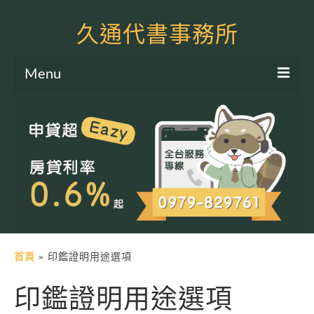
久通代書事務所
Menu
服務項目
土地二胎申貸
房屋二胎申貸
軍公教貸款
個人信貸
土地貸款
首頁
»
印鑑證明用途選項
房屋貸款
印鑑證明用途選項