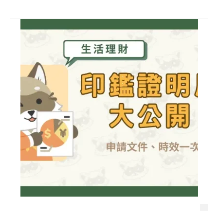
信用貸款
代書貸款
精選知識
銀行貸款
其他貸款
申貸Q&A
久通專欄
時事解析
生活理財
房產Q&A
網友都在問