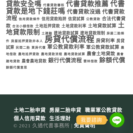
代書
貸款安全嗎
代書貸款推薦
代書貸款審核
貸款是地下錢莊嗎
代書貸款沒過
代書貸款
流程
合法代書貸
信用貸款陷阱
信貸試算
信用貸款條件
公教貸款
土
款
土地貸款試算
土地抵押貸款
土地貸款利率
合法小額借款
地貸款限制
建地貸款試算
建地貸款限制
土建融
房屋二胎條
房貸代償流程
房貸利率
房貸
件
房屋抵押貸款非本人
軍公教貸款利率
軍公教貸款試算
試算
民間二胎
買房代償
農
農會土地貸款
地借款
農地抵押貸款
農地貸款流程
農地貸款試算
農會
餘額代償
銀行代償流程
農會農地貸款
建地貸款
雲林借款
餘額代償意思
土地二胎申貸
房屋二胎申貸
職業軍公教貸款
個人信用貸款
生活理財
我要諮詢
© 2021 久通代書事務所 |
免責聲明