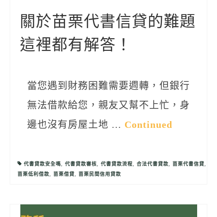
聯絡我們
關於苗栗代書信貸的難題
這裡都有解答！
當您遇到財務困難需要週轉，但銀行
無法借款給您，親友又幫不上忙，身
邊也沒有房屋土地 …
Continued
代書貸款安全嗎
,
代書貸款審核
,
代書貸款流程
,
合法代書貸款
,
苗栗代書信貸
,
苗栗低利借款
,
苗栗借貸
,
苗栗民間信用貸款