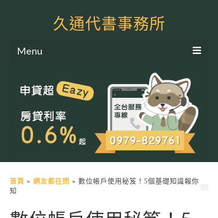
久通代書事務所
Menu
服務項目
土地二胎申貸
房屋二胎申貸
軍公教貸款
個人信貸
土地貸款
首頁
»
網友都在問
»
數位帳戶使用秘笈！5個基礎知識報你
知
房屋貸款