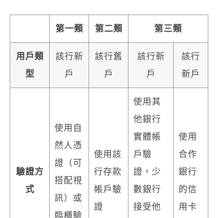
第一類
第二類
第三類
用戶類
該行新
該行舊
該行新
該行
型
戶
戶
戶
新戶
使用其
他銀行
使用自
實體帳
使用
然人憑
使用該
戶驗
合作
證（可
驗證方
行存款
證，少
銀行
搭配視
式
帳戶驗
數銀行
的信
訊）或
證
接受他
用卡
臨櫃驗