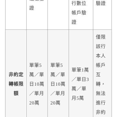
行數位
驗證
證
帳戶驗
證
僅限
該行
本人
單筆5
單筆5
帳戶
單筆1萬
非約定
萬／單
萬／單
互
／單日3
轉帳限
日10萬
日10萬
轉，
萬／單
額
／單月
／單月
無法
月5萬
20萬
20萬
進行
非約