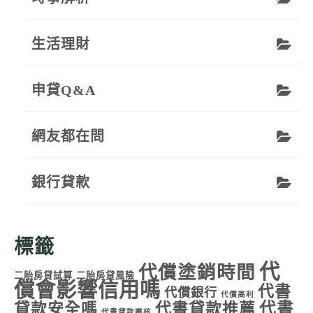
生活理財
申貸Q&A
網友都在問
銀行貸款
標籤
代
代償塗銷時間
二胎房貸試算
二胎房貸風險
償會影響信用嗎
代書
代償銀行
代償高利
代書
貸款安全嗎
代書貸款推薦
代書貸款審核