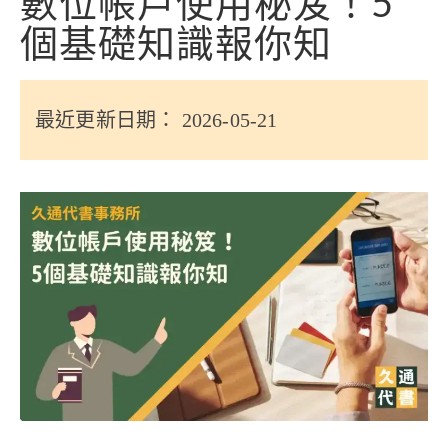
數位帳戶使用秘笈！5
信用貸款
個基礎知識報你知
代書貸款
精選知識
最近更新日期： 2026-05-21
銀行貸款
其他貸款
申貸Q&A
久通專欄
時事解析
生活理財
房產Q&A
網友都在問