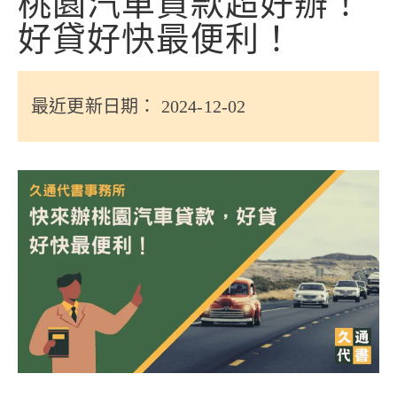
桃園汽車貸款超好辦！
信用貸款
好貸好快最便利！
代書貸款
精選知識
最近更新日期： 2024-12-02
銀行貸款
其他貸款
申貸Q&A
久通專欄
時事解析
生活理財
房產Q&A
網友都在問