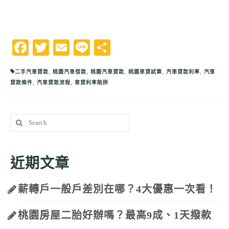
Facebook
Twitter
Email
Line
分
享
二手汽車貸款
,
桃園汽車借款
,
桃園汽車貸款
,
桃園車貸試算
,
汽車貸款利率
,
汽車
貸款條件
,
汽車貸款流程
,
車貸利率陷阱
Search
for:
近期文章
薪轉戶一般戶差別在哪？4大優惠一次看！
桃園房屋二胎好辦嗎？最高9成、1天撥款