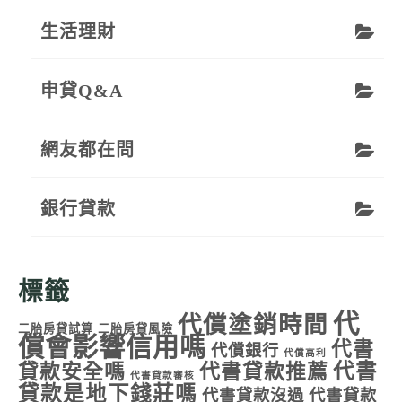
生活理財
申貸Q&A
網友都在問
銀行貸款
標籤
代
代償塗銷時間
二胎房貸試算
二胎房貸風險
償會影響信用嗎
代書
代償銀行
代償高利
代書
貸款安全嗎
代書貸款推薦
代書貸款審核
貸款是地下錢莊嗎
代書貸款沒過
代書貸款