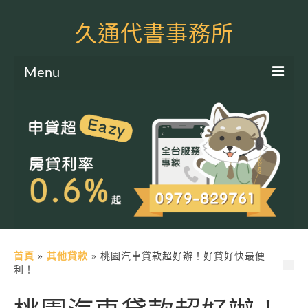
久通代書事務所
Menu
服務項目
土地二胎申貸
房屋二胎申貸
軍公教貸款
個人信貸
土地貸款
首頁
»
其他貸款
»
桃園汽車貸款超好辦！好貸好快最便
利！
房屋貸款