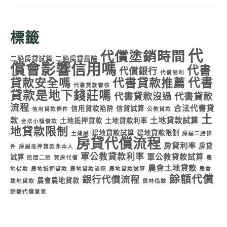
標籤
代
代償塗銷時間
二胎房貸試算
二胎房貸風險
償會影響信用嗎
代書
代償銀行
代償高利
代書
貸款安全嗎
代書貸款推薦
代書貸款審核
貸款是地下錢莊嗎
代書貸款沒過
代書貸款
流程
合法代書貸
信用貸款陷阱
信貸試算
信用貸款條件
公教貸款
土
款
土地貸款試算
土地抵押貸款
土地貸款利率
合法小額借款
地貸款限制
建地貸款試算
建地貸款限制
土建融
房屋二胎條
房貸代償流程
房貸利率
房貸
件
房屋抵押貸款非本人
軍公教貸款利率
軍公教貸款試算
試算
民間二胎
買房代償
農
農會土地貸款
地借款
農地抵押貸款
農地貸款流程
農地貸款試算
農會
餘額代償
銀行代償流程
農會農地貸款
建地貸款
雲林借款
餘額代償意思