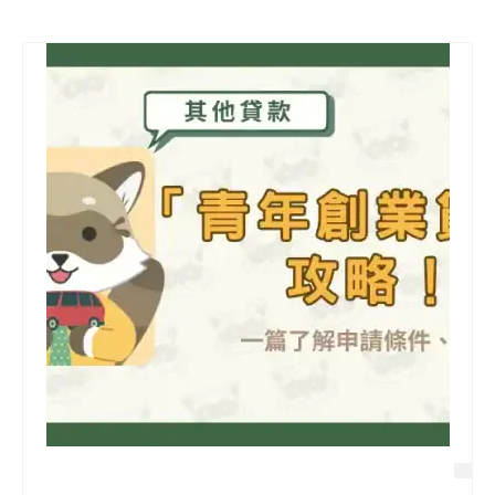
信用貸款
代書貸款
精選知識
銀行貸款
其他貸款
申貸Q&A
久通專欄
時事解析
生活理財
房產Q&A
網友都在問