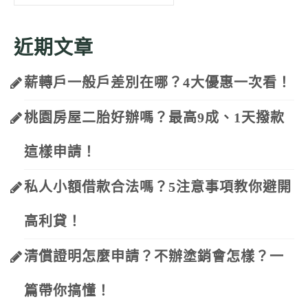
for:
近期文章
薪轉戶一般戶差別在哪？4大優惠一次看！
桃園房屋二胎好辦嗎？最高9成、1天撥款
這樣申請！
私人小額借款合法嗎？5注意事項教你避開
高利貸！
清償證明怎麼申請？不辦塗銷會怎樣？一
篇帶你搞懂！