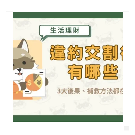
信用貸款
代書貸款
精選知識
銀行貸款
其他貸款
申貸Q&A
久通專欄
時事解析
生活理財
房產Q&A
網友都在問