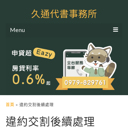
久通代書事務所
Menu
服務項目
土地二胎申貸
房屋二胎申貸
軍公教貸款
個人信貸
土地貸款
首頁
»
違約交割後續處理
房屋貸款
違約交割後續處理