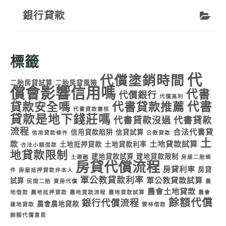
銀行貸款
標籤
代
代償塗銷時間
二胎房貸試算
二胎房貸風險
償會影響信用嗎
代書
代償銀行
代償高利
代書
貸款安全嗎
代書貸款推薦
代書貸款審核
貸款是地下錢莊嗎
代書貸款沒過
代書貸款
流程
合法代書貸
信用貸款陷阱
信貸試算
信用貸款條件
公教貸款
土
款
土地貸款試算
土地抵押貸款
土地貸款利率
合法小額借款
地貸款限制
建地貸款試算
建地貸款限制
土建融
房屋二胎條
房貸代償流程
房貸利率
房貸
件
房屋抵押貸款非本人
軍公教貸款利率
軍公教貸款試算
試算
民間二胎
買房代償
農
農會土地貸款
地借款
農地抵押貸款
農地貸款流程
農地貸款試算
農會
餘額代償
銀行代償流程
農會農地貸款
建地貸款
雲林借款
餘額代償意思