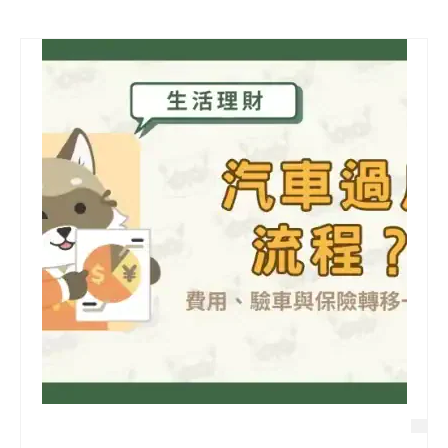
信用貸款
代書貸款
精選知識
銀行貸款
其他貸款
申貸Q&A
久通專欄
時事解析
生活理財
房產Q&A
網友都在問