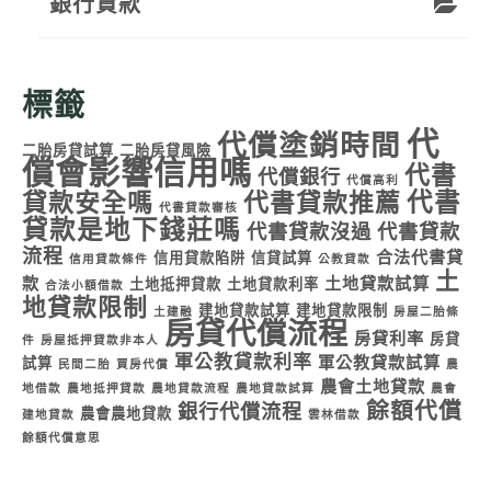
銀行貸款
標籤
代
代償塗銷時間
二胎房貸試算
二胎房貸風險
償會影響信用嗎
代書
代償銀行
代償高利
代書
貸款安全嗎
代書貸款推薦
代書貸款審核
貸款是地下錢莊嗎
代書貸款沒過
代書貸款
流程
合法代書貸
信用貸款陷阱
信貸試算
信用貸款條件
公教貸款
土
款
土地貸款試算
土地抵押貸款
土地貸款利率
合法小額借款
地貸款限制
建地貸款試算
建地貸款限制
土建融
房屋二胎條
房貸代償流程
房貸利率
房貸
件
房屋抵押貸款非本人
軍公教貸款利率
軍公教貸款試算
試算
民間二胎
買房代償
農
農會土地貸款
地借款
農地抵押貸款
農地貸款流程
農地貸款試算
農會
餘額代償
銀行代償流程
農會農地貸款
建地貸款
雲林借款
餘額代償意思