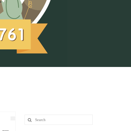
Search
for: