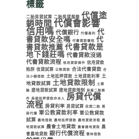
標籤
代償塗
二胎房貸試算
二胎房貸風險
代償會影響
銷時間
信用嗎
代
代償銀行
代償高利
書貸款安全嗎
代
代書貸款審核
代書貸款是
書貸款推薦
地下錢莊嗎
代書貸款沒過
代書貸款流程
信用貸款
信用貸款條件
合法代書貸款
陷阱
信貸試算
公教貸款
合
土
土地抵押貸款
土地貸款利率
法小額借款
土地貸款限制
地貸款試算
土建
建地貸款試算
建地貸款限制
融
房屋二胎條
房貸代償
件
房屋抵押貸款非本人
流程
房貸利率
房貸試算
民間二胎
買
軍公教貸款利率
軍公教貸款
房代償
試算
農地借款
農地抵押貸款
農地貸款流程
農
農會土地貸款
農
地貸款試算
農會建地貸款
銀行代償流程
會農地貸款
雲林借款