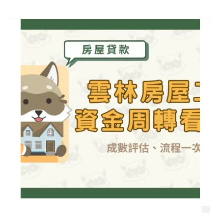
信用貸款
代書貸款
精選知識
銀行貸款
其他貸款
申貸Q&A
久通專欄
時事解析
生活理財
房產Q&A
網友都在問