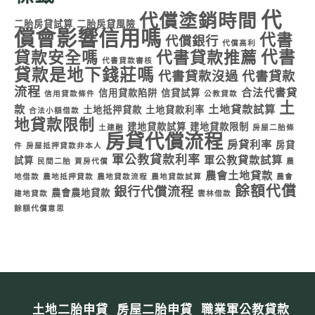
代
代償塗銷時間
二胎房貸試算
二胎房貸風險
償會影響信用嗎
代書
代償銀行
代償高利
代書
貸款安全嗎
代書貸款推薦
代書貸款審核
貸款是地下錢莊嗎
代書貸款沒過
代書貸款
流程
合法代書貸
信用貸款陷阱
信貸試算
信用貸款條件
公教貸款
土
款
土地貸款試算
土地抵押貸款
土地貸款利率
合法小額借款
地貸款限制
建地貸款試算
建地貸款限制
土建融
房屋二胎條
房貸代償流程
房貸利率
房貸
件
房屋抵押貸款非本人
軍公教貸款利率
軍公教貸款試算
試算
民間二胎
買房代償
農
農會土地貸款
地借款
農地抵押貸款
農地貸款流程
農地貸款試算
農會
餘額代償
銀行代償流程
農會農地貸款
建地貸款
雲林借款
餘額代償意思
土地二胎申貸
房屋二胎申貸
職業軍公教貸款