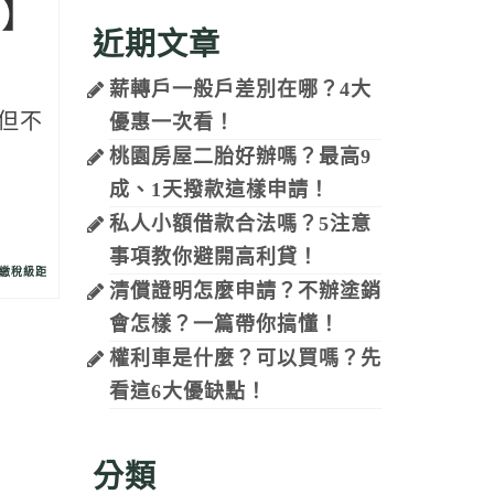
理】
近期文章
薪轉戶一般戶差別在哪？4大
但不
優惠一次看！
桃園房屋二胎好辦嗎？最高9
成、1天撥款這樣申請！
私人小額借款合法嗎？5注意
事項教你避開高利貸！
繳稅級距
清償證明怎麼申請？不辦塗銷
會怎樣？一篇帶你搞懂！
權利車是什麼？可以買嗎？先
看這6大優缺點！
分類