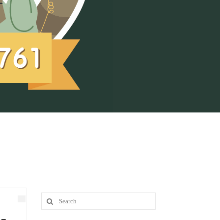
Search
for: