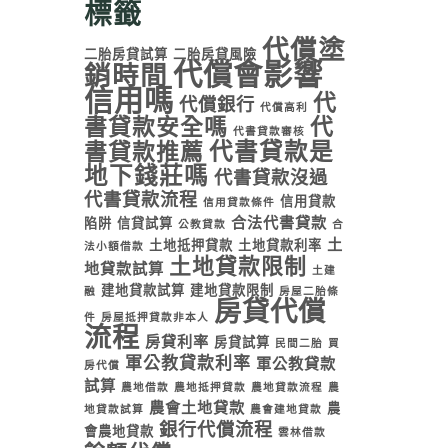
標籤
代償塗
二胎房貸試算
二胎房貸風險
代償會影響
銷時間
信用嗎
代
代償銀行
代償高利
書貸款安全嗎
代
代書貸款審核
代書貸款是
書貸款推薦
地下錢莊嗎
代書貸款沒過
代書貸款流程
信用貸款
信用貸款條件
合法代書貸款
陷阱
信貸試算
公教貸款
合
土
土地抵押貸款
土地貸款利率
法小額借款
土地貸款限制
地貸款試算
土建
建地貸款試算
建地貸款限制
融
房屋二胎條
房貸代償
件
房屋抵押貸款非本人
流程
房貸利率
房貸試算
民間二胎
買
軍公教貸款利率
軍公教貸款
房代償
試算
農地借款
農地抵押貸款
農地貸款流程
農
農會土地貸款
農
地貸款試算
農會建地貸款
銀行代償流程
會農地貸款
雲林借款